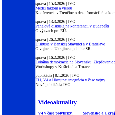
správa | 15.3.2026 | IVO
Medzi faktom a vierou
Konferencia v Trenčíne o dezinformáciách a komu
správa | 13.3.2026 | IVO
Panelová diskusia na konferencii v Budapešti
O výzvach pre EÚ.
správa | 26.2.2026 | IVO
Diskusie v Banskej Štiavnici a v Bratislave
O vojne na Ukrajine a politike SR.
správa | 16.2.2026 | IVO
Lokálna demokracia na Slovensku: Zlepšovanie zr
Workshopy v Košiciach a Trnave.
publikácia | 8.1.2026 | IVO
EÚ, V4 a Ukrajina: integrácia v čase vojny
Nová publikácia IVO.
Videoaktuality
V4 v čase polykrízy.
Slovensko a Ukraj