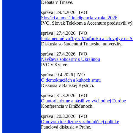
Debata v Trnave.
správa | 29.4.2026 | IVO
Slováci a umelá inteligencia v roku 2026
IVO, Slovak Telekom a Accenture predstavili výs
správa | 27.4.2026 | IVO
Parlamentné voľby v Maďarsku a ich vplyv na S
Diskusia so študentmi Trnavskej univerzity.
správa | 27.4.2026 | IVO
Návšteva solidarity s Ukrajinou
IVO v Kyjive.
správa | 9.4.2026 | IVO
O demokraciách a kultoch smrti
Diskusia v Banskej Bystrici.
správa | 31.3.2026 | IVO
O autoritarizme a násilí vo východnej Európe
Konferencia v Drážďanoch.
správa | 20.3.2026 | IVO
O novom idealizme v zahraničnej politike
Panelová diskusia v Prahe.