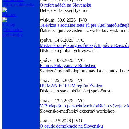
Film, multimedia
O referendách na Slovensku
Debata v Banskej Bystrici.
Partneri
výskum | 30.6.2026 | IVO
e-Shop
Televízia a sociálne siete sú pre ľudí najdôležite
Obchodné
Ďalšie zaujímavé zistenia z výsledkov výskumu o
podmienky
správa | 14.6.2026 | IVO
Medzinárodný kongres ľudských práv v Rzeszó
Diskusie o globálnych výzvach.
správa | 10.6.2026 | IVO
Francis Fukuyama v Bratislave
Svetoznámy politológ prednášal a diskutoval na 
správa | 25.5.2026 | IVO
HUMAN FORUM región Zvolen
Diskusia o stave občianskej spoločnosti.
správa | 13.5.2026 | IVO
V Budapešti o perspektívach ďalšieho vývoja v
Slovensko-maďarský expertný workshop.
správa | 2.5.2026 | IVO
O osude demokracie na Slovensku