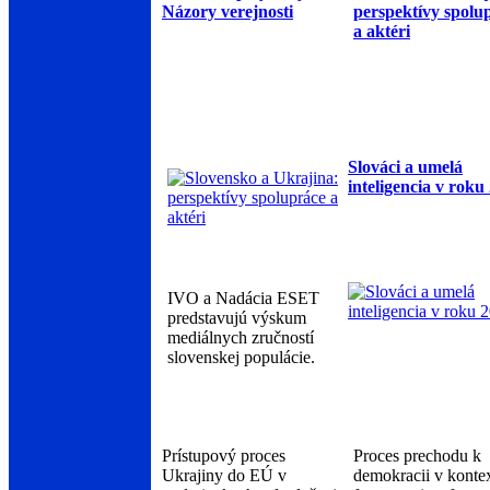
Názory verejnosti
perspektívy spolu
a aktéri
Slováci a umelá
inteligencia v roku
IVO a Nadácia ESET
predstavujú výskum
mediálnych zručností
slovenskej populácie.
Prístupový proces
Proces prechodu k
Ukrajiny do EÚ v
demokracii v konte