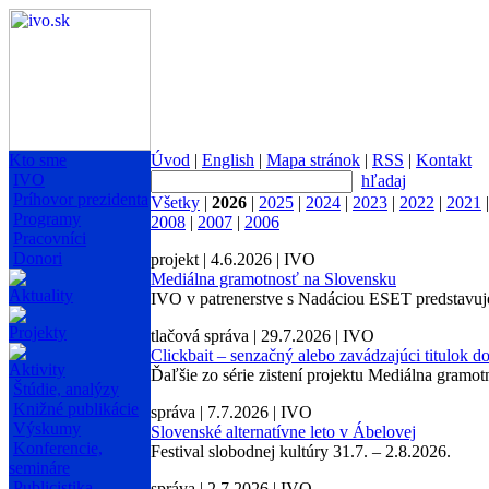
Kto sme
Úvod
|
English
|
Mapa stránok
|
RSS
|
Kontakt
IVO
hľadaj
Príhovor prezidenta
Všetky
|
2026
|
2025
|
2024
|
2023
|
2022
|
2021
Programy
2008
|
2007
|
2006
Pracovníci
Donori
projekt | 4.6.2026 | IVO
Mediálna gramotnosť na Slovensku
Aktuality
IVO v patrenerstve s Nadáciou ESET predstavuj
Projekty
tlačová správa | 29.7.2026 | IVO
Clickbait – senzačný alebo zavádzajúci titulok d
Aktivity
Ďaľšie zo série zistení projektu Mediálna gram
Štúdie, analýzy
Knižné publikácie
správa | 7.7.2026 | IVO
Výskumy
Slovenské alternatívne leto v Ábelovej
Konferencie,
Festival slobodnej kultúry 31.7. – 2.8.2026.
semináre
Publicistika
správa | 2.7.2026 | IVO