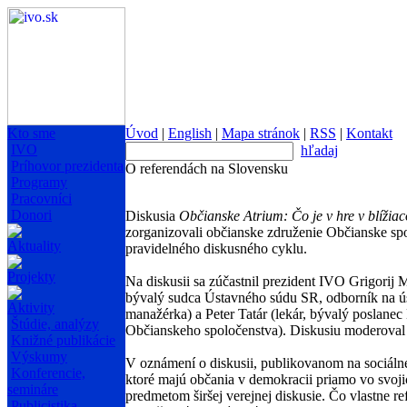
Kto sme
Úvod
|
English
|
Mapa stránok
|
RSS
|
Kontakt
IVO
hľadaj
Príhovor prezidenta
O referendách na Slovensku
Programy
Pracovníci
Donori
Diskusia
Občianske Atrium: Čo je v hre v blížia
zorganizovali občianske združenie Občianske sp
Aktuality
pravidelného diskusného cyklu.
Projekty
Na diskusii sa zúčastnil prezident IVO Grigorij
bývalý sudca Ústavného súdu SR, odborník na ús
Aktivity
manažérka) a Peter Tatár (lekár, bývalý poslane
Štúdie, analýzy
Občianskeho spoločenstva). Diskusiu moderoval
Knižné publikácie
Výskumy
V oznámení o diskusii, publikovanom na sociálnej 
Konferencie,
ktoré majú občania v demokracii priamo vo svoji
semináre
predmetom širšej verejnej diskusie. Čo vlastn
Publicistika