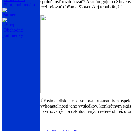
spoločnosť rozdeľovať? Ako funguje na Slovensku
Film, multimedia
rozhodovať občania Slovenskej republiky?”
Partneri
e-Shop
Obchodné
podmienky
Účastníci diskusie sa venovali rozmanitým aspe
vykonateľnosti jeho výsledkov, konkrétnym skúse
navrhovaných a uskutočnených referénd, názorom 