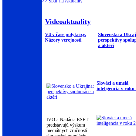
>> Späť na Aktuality
Videoaktuality
V4 v čase polykrízy.
Slovensko a Ukraj
Názory verejnosti
perspektívy spolu
a aktéri
Slováci a umelá
inteligencia v roku
IVO a Nadácia ESET
predstavujú výskum
mediálnych zručností
slovenskej populácie.