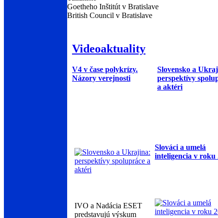
Goetheho Inštitút v Bratislave
British Council v Bratislave
Videoaktuality
V4 v čase polykrízy.
Slovensko a Ukraj
Názory verejnosti
perspektívy spolu
a aktéri
Slováci a umelá
inteligencia v roku
IVO a Nadácia ESET
predstavujú výskum