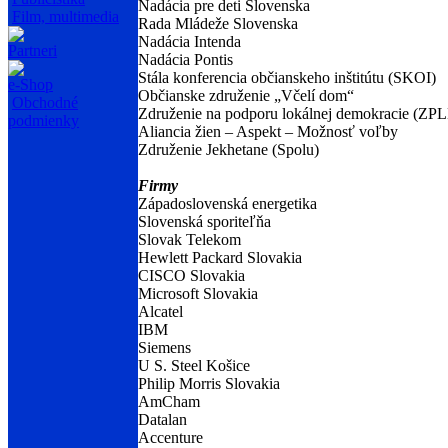
Nadácia pre deti Slovenska
Film, multimedia
Rada Mládeže Slovenska
Nadácia Intenda
Partneri
Nadácia Pontis
Stála konferencia občianskeho inštitútu (SKOI)
e-Shop
Občianske združenie „Včelí dom“
Obchodné
Združenie na podporu lokálnej demokracie (ZP
podmienky
Aliancia žien – Aspekt – Možnosť voľby
Združenie Jekhetane (Spolu)
Firmy
Západoslovenská energetika
Slovenská sporiteľňa
Slovak Telekom
Hewlett Packard Slovakia
CISCO Slovakia
Microsoft Slovakia
Alcatel
IBM
Siemens
U S. Steel Košice
Philip Morris Slovakia
AmCham
Datalan
Accenture