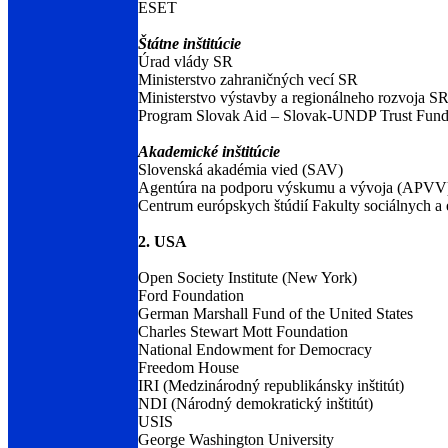
ESET
Štátne inštitúcie
Úrad vlády SR
Ministerstvo zahraničných vecí SR
Ministerstvo výstavby a regionálneho rozvoja S
Program Slovak Aid – Slovak-UNDP Trust Fun
Akademické inštitúcie
Slovenská akadémia vied (SAV)
Agentúra na podporu výskumu a vývoja (APVV
Centrum európskych štúdií Fakulty sociálnych 
2. USA
Open Society Institute (New York)
Ford Foundation
German Marshall Fund of the United States
Charles Stewart Mott Foundation
National Endowment for Democracy
Freedom House
IRI (Medzinárodný republikánsky inštitút)
NDI (Národný demokratický inštitút)
USIS
George Washington University