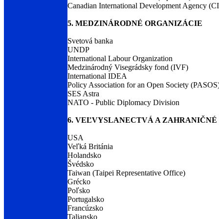
Canadian International Development Agency (
5. MEDZINÁRODNÉ ORGANIZÁCIE
Svetová banka
UNDP
International Labour Organization
Medzinárodný Visegrádsky fond (IVF)
International IDEA
Policy Association for an Open Society (PASOS
SES Astra
NATO - Public Diplomacy Division
6. VEĽVYSLANECTVÁ A ZAHRANIČNÉ 
USA
Veľká Británia
Holandsko
Švédsko
Taiwan (Taipei Representative Office)
Grécko
Poľsko
Portugalsko
Francúzsko
Taliansko