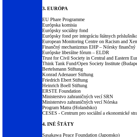
3. EURÓPA
EU Phare Programme
Európska komisia
Európsky sociálny fond
Európsky fond pre integráciu štátnych príslušníko
European Monitoring Centre on Racism and X
Finančný mechanizmus EHP – Nórsky finančný
Európske liberálne fórum – ELDR
Trust for Civil Society in Central and Eastern Eu
Think Tank Fund/Open Society Institute (Budap
Bertelsmann Stiftung
Konrad Adenauer Stiftung
Friedrich Ebert Stiftung
Heinrich Boell Stiftung
ERSTE Foundation
Ministerstvo zahraničných vecí SRN
Ministerstvo zahraničných vecí Nórska
Program Matra (Holandsko)
CESES - Centrum pro sociální a ekonomické stra
4. INÉ ŠTÁTY
Sasakawa Peace Foundation (Japonsko)