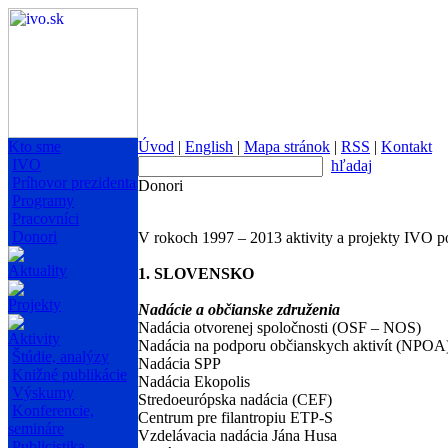
Kto sme
Úvod
|
English
|
Mapa stránok
|
RSS
|
Kontakt
IVO
hľadaj
Príhovor prezidenta
Donori
Programy
Pracovníci
Donori
V rokoch 1997 – 2013 aktivity a projekty IVO p
Aktuality
1. SLOVENSKO
Projekty
Nadácie a občianske združenia
Nadácia otvorenej spoločnosti (OSF – NOS)
Aktivity
Nadácia na podporu občianskych aktivít (NPOA
Štúdie, analýzy
Nadácia SPP
Knižné publikácie
Nadácia Ekopolis
Výskumy
Stredoeurópska nadácia (CEF)
Konferencie,
Centrum pre filantropiu ETP-S
semináre
Vzdelávacia nadácia Jána Husa
Publicistika