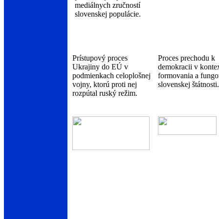
mediálnych zručností
slovenskej populácie.
Prístupový proces
Proces prechodu k
Ukrajiny do EÚ v
demokracii v konte
podmienkach celoplošnej
formovania a fungo
vojny, ktorú proti nej
slovenskej štátnosti.
rozpútal ruský režim.