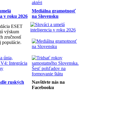
 umelá
Mediálna gramotnosť
ia v roku 2026
na Slovensku
dácia ESET
ujú výskum
h zručností
j populácie.
dle ruských
Navštívte nás na
Facebooku