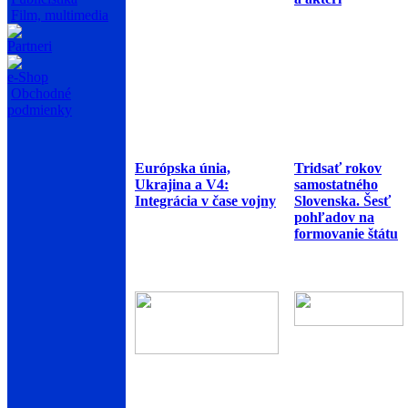
Film, multimedia
Partneri
e-Shop
Obchodné
podmienky
Európska únia,
Tridsať rokov
Ukrajina a V4:
samostatného
Integrácia v čase vojny
Slovenska. Šesť
pohľadov na
formovanie štátu