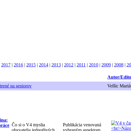
|
2017
|
2016
|
2015
|
2014
|
2013
|
2012
|
2011
|
2010
|
2009
|
2008
|
2
Autor/Edit
trené na seniorov
Velšic Mariá
ina:
Čo si o V4 myslia
Publikácia venovaná
práce
obyvatelia jednotlivých
vybraným aspektom