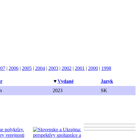
007
|
2006
|
2005
|
2004
|
2003
|
2002
|
2001
|
2000
|
1998
or
▼
Vydané
Jazyk
n
2023
SK