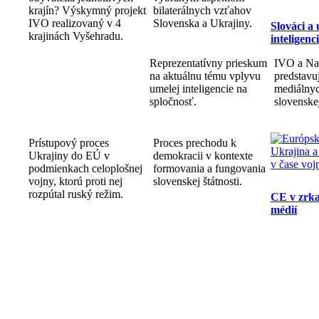
krajín? Výskymný projekt
bilaterálnych vzťahov
IVO realizovaný v 4
Slovenska a Ukrajiny.
Slováci a
krajinách Vyšehradu.
inteligenc
Reprezentatívny prieskum
IVO a Na
na aktuálnu tému vplyvu
predstav
umelej inteligencie na
mediálnyc
spločnosť.
slovenske
Prístupový proces
Proces prechodu k
Ukrajiny do EÚ v
demokracii v kontexte
podmienkach celoplošnej
formovania a fungovania
vojny, ktorú proti nej
slovenskej štátnosti.
rozpútal ruský režim.
CE v zrka
médií