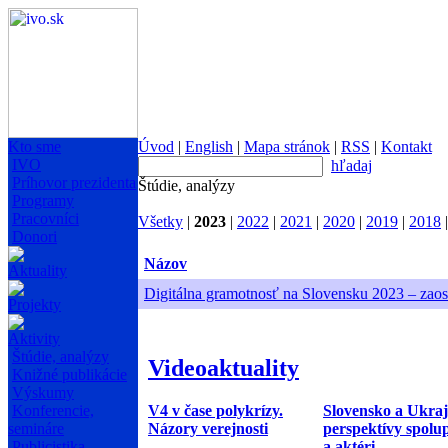
Kto sme
Úvod
|
English
|
Mapa stránok
|
RSS
|
Kontakt
IVO
hľadaj
Príhovor prezidenta
Štúdie, analýzy
Programy
Pracovníci
Všetky
|
2023
|
2022
|
2021
|
2020
|
2019
|
2018
Donori
Názov
Aktuality
Digitálna gramotnosť na Slovensku 2023 – zaos
Projekty
Aktivity
Štúdie, analýzy
Videoaktuality
Knižné publikácie
Výskumy
V4 v čase polykrízy.
Slovensko a Ukraj
Konferencie,
Názory verejnosti
perspektívy spolu
semináre
a aktéri
Publicistika