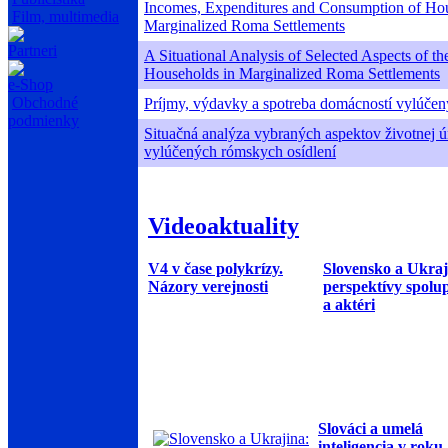
Incomes, Expenditures and Consumption of Hou
Film, multimedia
Marginalized Roma Settlements
Partneri
A Situational Analysis of Selected Aspects of th
Households in Marginalized Roma Settlements
e-Shop
Obchodné
Príjmy, výdavky a spotreba domácností vylúčen
podmienky
Situačná analýza vybraných aspektov životnej 
vylúčených rómskych osídlení
Videoaktuality
V4 v čase polykrízy.
Slovensko a Ukraj
Názory verejnosti
perspektívy spolu
a aktéri
Slováci a umelá
inteligencia v roku