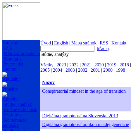
Kto sme
Úvod
|
English
|
Mapa stránok
|
RSS
|
Kontakt
IVO
hľadaj
Príhovor prezidenta
Štúdie, analýzy
Programy
Pracovníci
Všetky
|
2023
|
2022
|
2021
|
2020
|
2019
|
2018
Donori
2005
|
2004
|
2003
|
2002
|
2001
|
2000
|
1998
Aktuality
Názov
Projekty
Conspiratorial mindset in the age of transition
Aktivity
Štúdie, analýzy
Knižné publikácie
Výskumy
Digitálna gramotnosť na Slovensku 2013
Konferencie,
Digitálna gramotnosť optikou mladej generácie
semináre
Publicistika