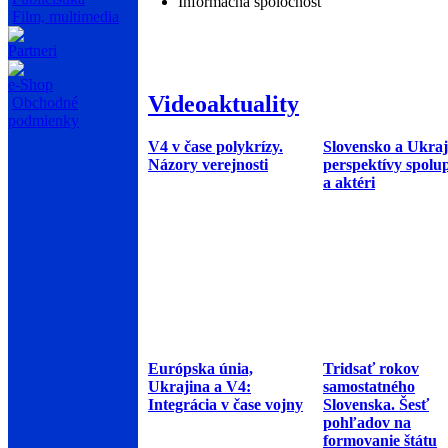
Informačná spoločnosť
Film, multimedia
Partneri
e-Shop
Videoaktuality
Obchodné
podmienky
V4 v čase polykrízy.
Slovensko a Ukraj
Názory verejnosti
perspektívy spolu
a aktéri
Európska únia,
Tridsať rokov
Ukrajina a V4:
samostatného
Integrácia v čase vojny
Slovenska. Šesť
pohľadov na
formovanie štátu