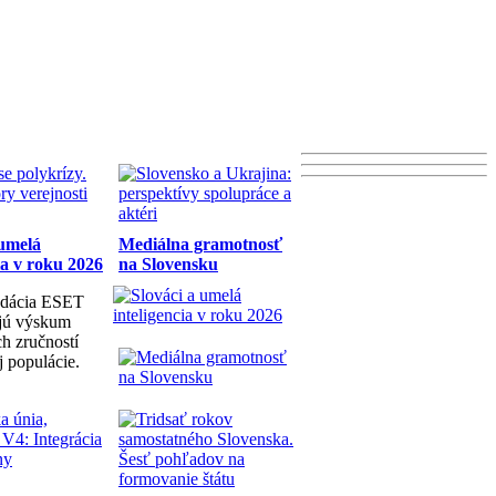
 umelá
Mediálna gramotnosť
ia v roku 2026
na Slovensku
dácia ESET
ujú výskum
h zručností
j populácie.