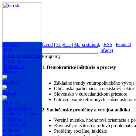
Kto sme
Úvod
|
English
|
Mapa stránok
|
RSS
|
Kontakt
IVO
hľadaj
Príhovor prezidenta
Programy
Programy
Pracovníci
1. Demokratické inštitúcie a procesy
Donori
Aktuality
Základné trendy vnútropolitického vývoja
Občianska participácia a neziskový sektor
Projekty
Slovensko v euroatlantickom priestore
Odovzdávanie reformných skúsenosti tran
Aktivity
Štúdie, analýzy
2. Spoločenské problémy a verejná politika
Knižné publikácie
Výskumy
Verejná mienka, hodnotové orientácie a pol
Konferencie,
Rovnosť príležitostí a rodová problematika
semináre
Problémy sociálnej inklúzie
Publicistika