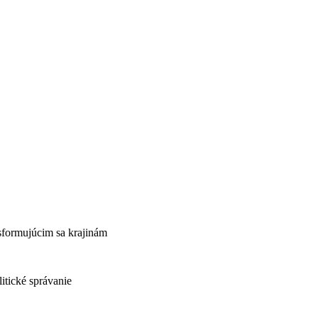
sformujúcim sa krajinám
itické správanie