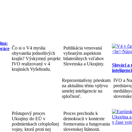
ina:
Čo si o V4 myslia
Publikácia venovaná
práce
obyvatelia jednotlivých
vybraným aspektom
krajín? Výskymný projekt
bilaterálnych vzťahov
IVO realizovaný v 4
Slovenska a Ukrajiny.
Slováci a
krajinách Vyšehradu.
inteligenc
Reprezentatívny prieskum
IVO a Na
na aktuálnu tému vplyvu
predstav
umelej inteligencie na
mediálnyc
spločnosť.
slovenske
Prístupový proces
Proces prechodu k
Ukrajiny do EÚ v
demokracii v kontexte
podmienkach celoplošnej
formovania a fungovania
vojny, ktorú proti nej
slovenskej štátnosti.