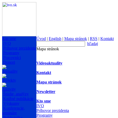
Kto sme
Úvod
|
English
|
Mapa stránok
|
RSS
|
Kontakt
IVO
hľadaj
Príhovor prezidenta
Mapa stránok
Programy
Pracovníci
Donori
Videoaktuality
Aktuality
Kontakt
Projekty
Mapa stránok
Aktivity
Newsletter
Štúdie, analýzy
Knižné publikácie
Kto sme
Výskumy
IVO
Konferencie,
Príhovor prezidenta
semináre
Programy
Publicistika