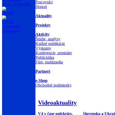
Pracovníci
Film, multimedia
Donori
Partneri
Aktuality
e-Shop
Projekty
Obchodné
podmienky
Aktivity
Štúdie, analýzy
Knižné publikácie
Výskumy
Konferencie, semináre
Publicistika
Film, multimedia
Partneri
e-Shop
Obchodné podmienky
Videoaktuality
V4 v čase polykrízy.
Slovensko a Ukraj