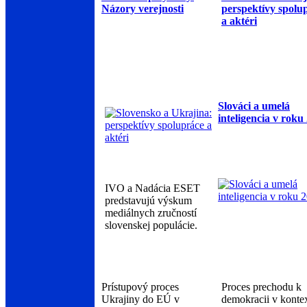
Názory verejnosti
perspektívy spolu
a aktéri
Slováci a umelá
inteligencia v roku
IVO a Nadácia ESET
predstavujú výskum
mediálnych zručností
slovenskej populácie.
Prístupový proces
Proces prechodu k
Ukrajiny do EÚ v
demokracii v konte