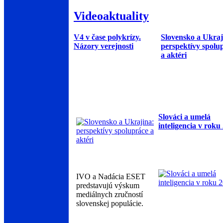
Videoaktuality
V4 v čase polykrízy.
Slovensko a Ukraj
Názory verejnosti
perspektívy spolu
a aktéri
Slováci a umelá
inteligencia v roku
IVO a Nadácia ESET
predstavujú výskum
mediálnych zručností
slovenskej populácie.