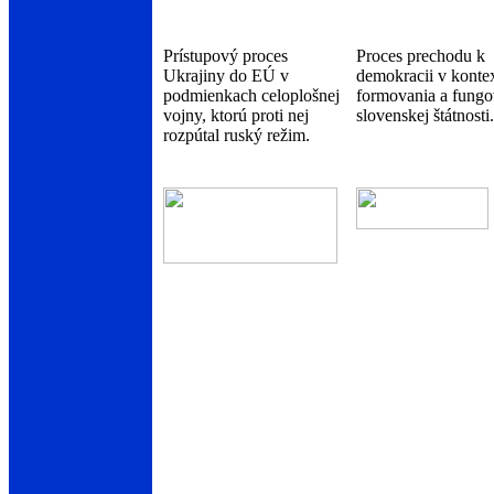
Prístupový proces
Proces prechodu k
Ukrajiny do EÚ v
demokracii v konte
podmienkach celoplošnej
formovania a fungo
vojny, ktorú proti nej
slovenskej štátnosti.
rozpútal ruský režim.