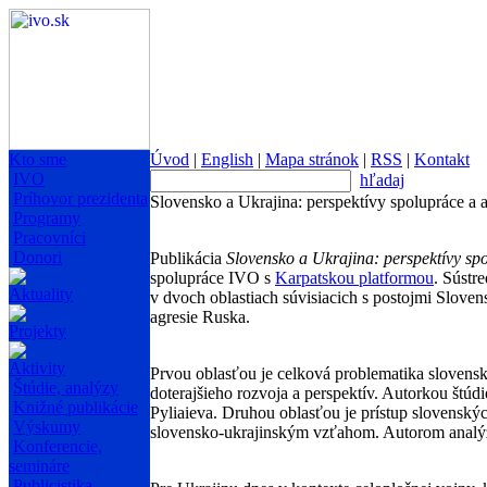
Kto sme
Úvod
|
English
|
Mapa stránok
|
RSS
|
Kontakt
IVO
hľadaj
Príhovor prezidenta
Slovensko a Ukrajina: perspektívy spolupráce a a
Programy
Pracovníci
Donori
Publikácia
Slovensko a Ukrajina: perspektívy sp
spolupráce IVO s
Karpatskou platformou
. Sústr
Aktuality
v dvoch oblastiach súvisiacich s postojmi Sloven
agresie Ruska.
Projekty
Aktivity
Prvou oblasťou je celková problematika slovensk
Štúdie, analýzy
doterajšieho rozvoja a perspektív. Autorkou štúd
Knižné publikácie
Pyliaieva. Druhou oblasťou je prístup slovenskýc
Výskumy
slovensko-ukrajinským vzťahom. Autorom analýz
Konferencie,
semináre
Publicistika