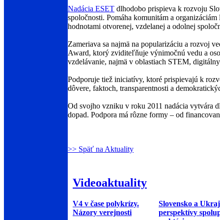
Nadácia ESET
dlhodobo prispieva k rozvoju Slo
spoločnosti. Pomáha komunitám a organizáciám le
hodnotami otvorenej, vzdelanej a odolnej spoločn
Zameriava sa najmä na popularizáciu a rozvoj ved
Award, ktorý zviditeľňuje výnimočnú vedu a os
vzdelávanie, najmä v oblastiach STEM, digitálny
Podporuje tiež iniciatívy, ktoré prispievajú k r
dôvere, faktoch, transparentnosti a demokratick
Od svojho vzniku v roku 2011 nadácia vytvára dl
dopad. Podpora má rôzne formy – od financovani
>> Späť na Aktuality
Videoaktuality
V4 v čase polykrízy.
Slovensko a Ukraj
Názory verejnosti
perspektívy spolu