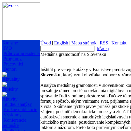
Kto sme
Úvod
|
English
|
Mapa stránok
|
RSS
|
Kontakt
IVO
hľadaj
Príhovor prezidenta
Mediálna gramotnosť na Slovensku
Programy
Pracovníci
Donori
Inštitút pre verejné otázky v Bratislave predst
Slovensku
, ktorý vznikol vďaka podpore
v rám
Aktuality
Analýza mediálnej gramotnosti v slovenskom kon
Projekty
presahuje rámec prostého ovládania digitálnych 
správanie ľudí v online priestore sú kľúčové témy
Aktivity
formuje spôsob, akým vnímame svet, prijímame 
Štúdie, analýzy
života. Skúmanie týchto javov prináša praktické
Knižné publikácie
záujem, posilniť demokratické procesy a zlepšiť 
Výskumy
európskych smerníc a národných legislatívnych
Konferencie,
kritického myslenia, posudzovanie komplexných 
semináre
faktom a názorom. Preto bolo primárnym cieľom
Publicistika