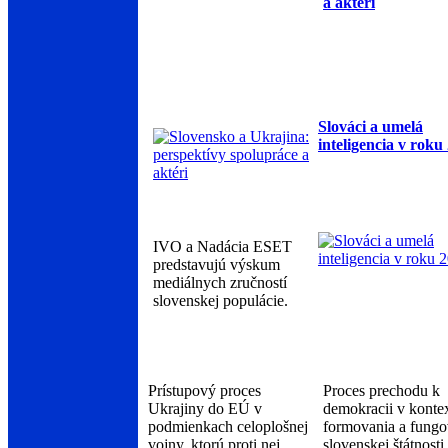
a aktéri
Slováci a umelá
inteligencia v roku
IVO a Nadácia ESET
predstavujú výskum
mediálnych zručností
slovenskej populácie.
Prístupový proces
Proces prechodu k
Ukrajiny do EÚ v
demokracii v konte
podmienkach celoplošnej
formovania a fungo
vojny, ktorú proti nej
slovenskej štátnosti.