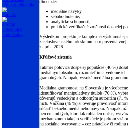
dimenzie:
Film, multimedia
mediálne návyky,
Partneri
sebahodnotenie,
analytické schopnosti,
e-Shop
praktické verifikačné zručnosti dospelej po
Obchodné
podmienky
Výsledkom projektu je komplexná výskumná sprá
z celoslovenského prieskumu na reprezentaívnej
z apríla 2026.
Kľúčové zistenia
Takmer polovica dospelej populácie (46 %) dosah
mediálnym obsahom, rozumieť im a vedome ich 
gramotných. Naopak, vysoká mediálna gramotnosť
Mediálna gramotnosť na Slovensku je všeobecne 
identifikovať manipulatívny titulok (70 %), vyb
dôverujú vedeckým a odborným autoritám (71 %), 
nich. Väčšina (46 %) si overuje pravdivosť infor
súčasť bežného mediálneho návyku. Naopak, až 2
percentami tých, ktorí tak robia len občas, vytv
mechanizmom takejto verifikácie je pritom vzájo
na sociálne overovanie – cez priateľov či rodinu 