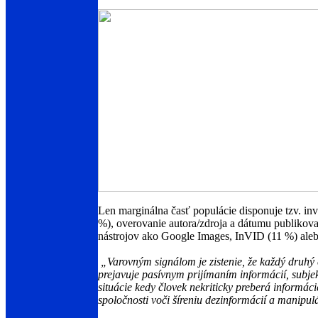
Len marginálna časť populácie disponuje tzv. in
%), overovanie autora/zdroja a dátumu publikova
nástrojov ako Google Images, InVID (11 %) aleb
„Varovným signálom je zistenie, že každý druhý č
prejavuje pasívnym prijímaním informácií, subj
situácie kedy človek nekriticky preberá informác
spoločnosti voči šíreniu dezinformácií a manipul