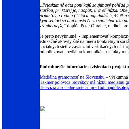
„Prieskumné dáta ponúkajú zaujímavý pohľad pr
staršou, pri ktorej je, naopak, úroveň nízka. Obe
priateľov a rodinu (41 % u najmladších, 44 % u s
kým seniori sa naň musia často spoliehať ako na
zraniteľnejší,“
dopĺňa Peter Ohrajter, riaditeľ 
Je preto nevyhnutné: • implementovať komplexn
edukačné aktivity šité na mieru konkrétnym soc
sociálnych sietí v zavádzaní verifikačných nást
odpolitizovať mediálnu komunikáciu – fakty mus
Podrobnejšie informácie o zisteniach proje
Mediálna gramotnosť na Slovensku
– výskumná 
Takmer polovica Slovákov má nízku mediálnu g
Televízia a sociálne siete sú pre ľudí najdôležite