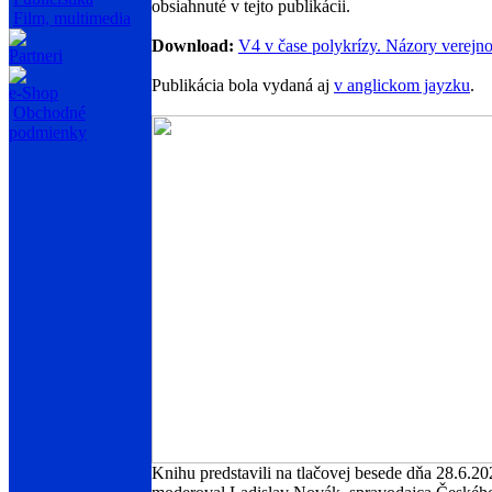
obsiahnuté v tejto publikácii.
Film, multimedia
Download:
V4 v čase polykrízy. Názory verejno
Partneri
Publikácia bola vydaná aj
v anglickom jayzku
.
e-Shop
Obchodné
podmienky
Knihu predstavili na tlačovej besede dňa 28.6.2