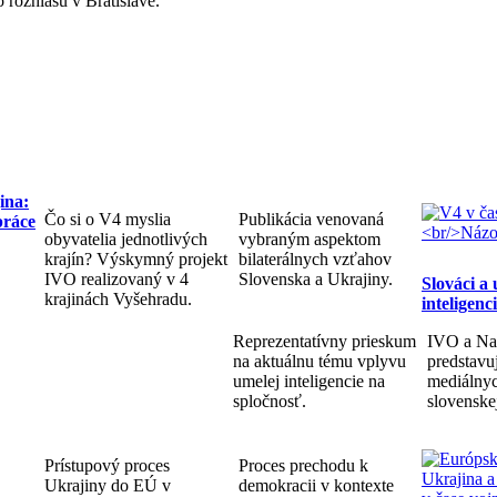
rozhlasu v Bratislave.
ina:
Čo si o V4 myslia
Publikácia venovaná
práce
obyvatelia jednotlivých
vybraným aspektom
krajín? Výskymný projekt
bilaterálnych vzťahov
IVO realizovaný v 4
Slovenska a Ukrajiny.
Slováci a
krajinách Vyšehradu.
inteligenc
Reprezentatívny prieskum
IVO a Na
na aktuálnu tému vplyvu
predstav
umelej inteligencie na
mediálnyc
spločnosť.
slovenske
Prístupový proces
Proces prechodu k
Ukrajiny do EÚ v
demokracii v kontexte