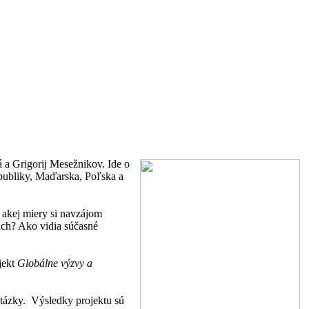
 a Grigorij Mesežnikov. Ide o
epubliky, Maďarska, Poľska a
 akej miery si navzájom
ach? Ako vidia súčasné
jekt
Globálne výzvy a
tázky. Výsledky projektu sú