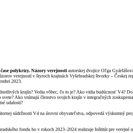
 čase polykrízy. Názory verejnosti
autorskej dvojice Oľga Gyárfášová
zorov verejností v štyroch krajinách Vyšehradskej štvorky – Českej r
cembri 2023.
jednotlivých krajín? Vedia vôbec, čo to je? Ako vidia budúcnosť V4? Do
 svete? Ako vnímajú členstvo svojich krajín v integračných zoskupeni
né udalosti?
nútornej súdržnosti V4 na úrovni obyvateľstva, odpovedá výskumný pro
dského fondu ho v rokoch 2023–2024 realizuje Inštitút pre verejné o