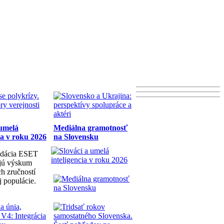
 umelá
Mediálna gramotnosť
ia v roku 2026
na Slovensku
dácia ESET
ujú výskum
h zručností
j populácie.