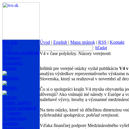
Kto sme
Úvod
|
English
|
Mapa stránok
|
RSS
|
Kontakt
IVO
hľadaj
Príhovor prezidenta
V4 v čase polykrízy. Názory verejnosti
Programy
Pracovníci
Donori
Inštitút pre verejné otázky vydal publikáciu
V4 v
analýzu výsledkov reprezentatívneho výskumu ná
Aktuality
Slovenska, ktorý sa realizoval v novembri až de
Projekty
Čo si o spolupráci krajín V4 myslia obyvatelia 
dôverujú? Ako vnímajú iné národy v Európe a vo
Aktivity
naliehavé výzvy, hrozby a významné medzinárod
Štúdie, analýzy
Knižné publikácie
Na tieto otázky, ktoré sú dôležitou dimenziou v
Výskumy
vyšehradská spolupráca: pohľad verejnosti
.
Konferencie,
semináre
Vďaka finančnej podpore Medzinárodného vyšehra
Publicistika