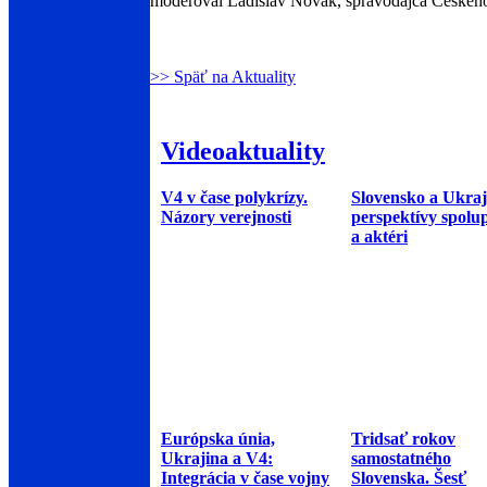
moderoval Ladislav Novák, spravodajca Českého 
>> Späť na Aktuality
Videoaktuality
V4 v čase polykrízy.
Slovensko a Ukraj
Názory verejnosti
perspektívy spolu
a aktéri
Európska únia,
Tridsať rokov
Ukrajina a V4:
samostatného
Integrácia v čase vojny
Slovenska. Šesť