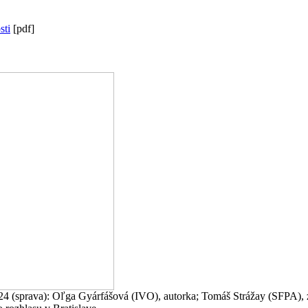
sti
[pdf]
024 (sprava): Oľga Gyárfášová (IVO), autorka; Tomáš Strážay (SFPA), z