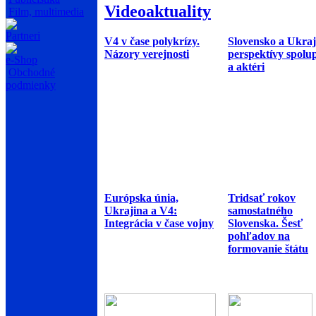
Videoaktuality
Film, multimedia
Partneri
V4 v čase polykrízy.
Slovensko a Ukraj
Názory verejnosti
perspektívy spolu
e-Shop
a aktéri
Obchodné
podmienky
Európska únia,
Tridsať rokov
Ukrajina a V4:
samostatného
Integrácia v čase vojny
Slovenska. Šesť
pohľadov na
formovanie štátu