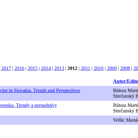
|
2017
|
2016
|
2015
|
2014
|
2013
|
2012
|
2011
|
2010
|
2009
|
2008
|
2
Autor/Edit
tor in Slovakia. Trends and Perspectives
Bútora Marti
Strečanský B
vensku. Trendy a perspektívy
Bútora Marti
Strečanský B
Velšic Mariá