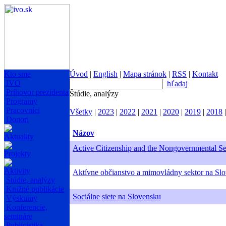
Kto sme
Úvod
|
English
|
Mapa stránok
|
RSS
|
Kontakt
IVO
hľadaj
Príhovor prezidenta
Štúdie, analýzy
Programy
Pracovníci
Všetky
|
2023
|
2022
|
2021
|
2020
|
2019
|
2018
Donori
Názov
Aktuality
Active Citizenship and the Nongovernmental Sec
Projekty
Aktivity
Aktívne občianstvo a mimovládny sektor na Slo
Štúdie, analýzy
Knižné publikácie
Sociálne siete na Slovensku
Výskumy
Konferencie,
semináre
Publicistika