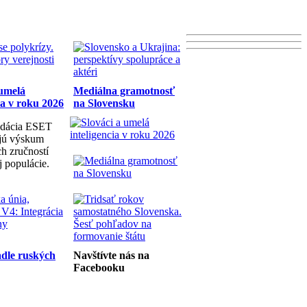
 umelá
Mediálna gramotnosť
ia v roku 2026
na Slovensku
dácia ESET
ujú výskum
h zručností
j populácie.
dle ruských
Navštívte nás na
Facebooku