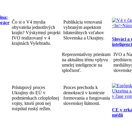
ina:
Čo si o V4 myslia
Publikácia venovaná
práce
obyvatelia jednotlivých
vybraným aspektom
krajín? Výskymný projekt
bilaterálnych vzťahov
IVO realizovaný v 4
Slovenska a Ukrajiny.
Slováci a
krajinách Vyšehradu.
inteligenc
Reprezentatívny prieskum
IVO a Na
na aktuálnu tému vplyvu
predstav
umelej inteligencie na
mediálnyc
spločnosť.
slovenske
Prístupový proces
Proces prechodu k
Ukrajiny do EÚ v
demokracii v kontexte
podmienkach celoplošnej
formovania a fungovania
vojny, ktorú proti nej
slovenskej štátnosti.
rozpútal ruský režim.
CE v zrka
médií