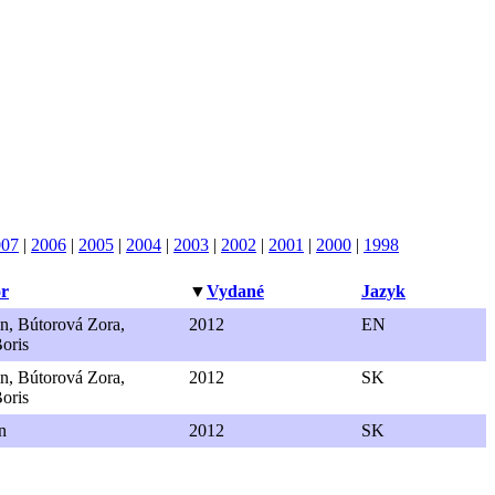
007
|
2006
|
2005
|
2004
|
2003
|
2002
|
2001
|
2000
|
1998
or
▼
Vydané
Jazyk
n, Bútorová Zora,
2012
EN
oris
n, Bútorová Zora,
2012
SK
oris
n
2012
SK