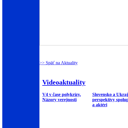
>> Späť na Aktuality
Videoaktuality
V4 v čase polykrízy.
Slovensko a Ukraj
Názory verejnosti
perspektívy spolu
a aktéri