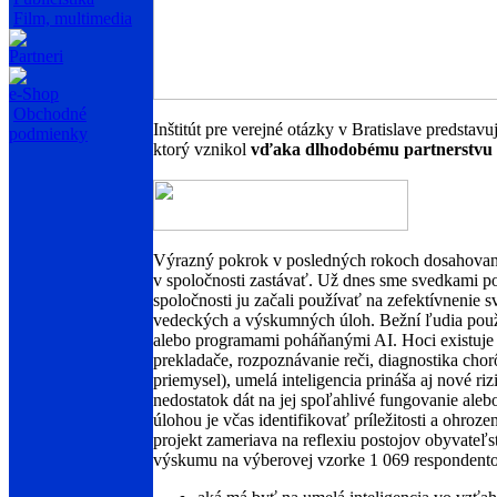
Film, multimedia
Partneri
e-Shop
Obchodné
Inštitút pre verejné otázky v Bratislave predst
podmienky
ktorý vznikol
vďaka dlhodobému partnerstvu 
Výrazný pokrok v posledných rokoch dosahovaný 
v spoločnosti zastávať. Už dnes sme svedkami p
spoločnosti ju začali používať na zefektívnenie 
vedeckých a výskumných úloh. Bežní ľudia používa
alebo programami poháňanými AI. Hoci existuje m
prekladače, rozpoznávanie reči, diagnostika cho
priemysel), umelá inteligencia prináša aj nové ri
nedostatok dát na jej spoľahlivé fungovanie ale
úlohou je včas identifikovať príležitosti a ohroz
projekt zameriava na reflexiu postojov obyvateľ
výskumu na výberovej vzorke 1 069 respondentov