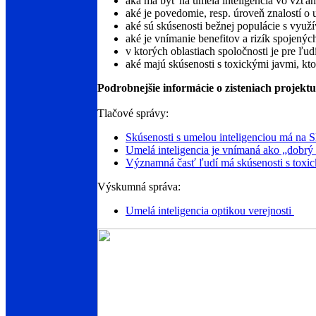
aká má byť na umelá inteligencia vo vzťah
aké je povedomie, resp. úroveň znalostí o u
aké sú skúsenosti bežnej populácie s využí
aké je vnímanie benefitov a rizík spojený
v ktorých oblastiach spoločnosti je pre ľud
aké majú skúsenosti s toxickými javmi, k
Podrobnejšie informácie o zisteniach projekt
Tlačové správy:
Skúsenosti s umelou inteligenciou má na 
Umelá inteligencia je vnímaná ako „dobrý 
Významná časť ľudí má skúsenosti s toxic
Výskumná správa:
Umelá inteligencia optikou verejnosti