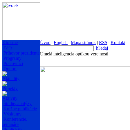
Kto sme
Úvod
|
English
|
Mapa stránok
|
RSS
|
Kontakt
IVO
hľadaj
Príhovor prezidenta
Umelá inteligencia optikou verejnosti
Programy
Pracovníci
Donori
Aktuality
Projekty
Aktivity
Štúdie, analýzy
Knižné publikácie
Výskumy
Konferencie,
semináre
Publicistika