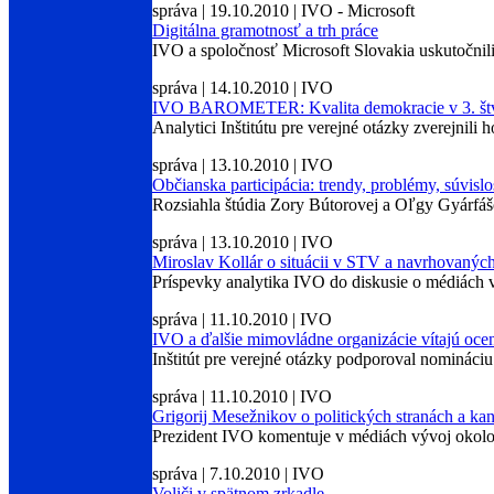
správa | 19.10.2010 | IVO - Microsoft
Digitálna gramotnosť a trh práce
IVO a spoločnosť Microsoft Slovakia uskutočnili 
správa | 14.10.2010 | IVO
IVO BAROMETER: Kvalita demokracie v 3. št
Analytici Inštitútu pre verejné otázky zverejnil
správa | 13.10.2010 | IVO
Občianska participácia: trendy, problémy, súvislo
Rozsiahla štúdia Zory Bútorovej a Oľgy Gyárf
správa | 13.10.2010 | IVO
Miroslav Kollár o situácii v STV a navrhovaných
Príspevky analytika IVO do diskusie o médiách v
správa | 11.10.2010 | IVO
IVO a ďalšie mimovládne organizácie vítajú oce
Inštitút pre verejné otázky podporoval nomináciu 
správa | 11.10.2010 | IVO
Grigorij Mesežnikov o politických stranách a k
Prezident IVO komentuje v médiách vývoj okol
správa | 7.10.2010 | IVO
Voliči v spätnom zrkadle