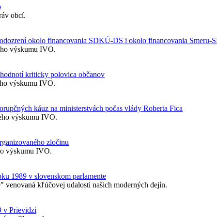
b
áv obcí.
 podozrení okolo financovania SDKÚ-DS i okolo financovania Smeru-
vneho výskumu IVO.
hodnotí kriticky polovica občanov
neho výskumu IVO.
korupčných káuz na ministerstvách počas vlády Roberta Fica
vneho výskumu IVO.
organizovaného zločinu
eho výskumu IVO.
roku 1989 v slovenskom parlamente
" venovaná kľúčovej udalosti našich moderných dejín.
 v Prievidzi