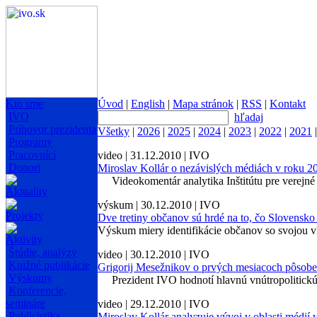
Kto sme
Úvod
|
English
|
Mapa stránok
|
RSS
|
Kontakt
IVO
hľadaj
Príhovor prezidenta
Všetky
|
2026
|
2025
|
2024
|
2023
|
2022
|
2021
Programy
Pracovníci
video | 31.12.2010 | IVO
Donori
Miroslav Kollár o nezávislých médiách v roku 2
Videokomentár analytika Inštitútu pre verejné
Aktuality
výskum | 30.12.2010 | IVO
Projekty
Dve tretiny občanov sú hrdé na to, čo Slovensko
Výskum miery identifikácie občanov so svojou v
Aktivity
Štúdie, analýzy
video | 30.12.2010 | IVO
Knižné publikácie
Grigorij Mesežnikov o prvých mesiacoch pôsobe
Výskumy
Prezident IVO hodnotí hlavnú vnútropolitickú
Konferencie,
semináre
video | 29.12.2010 | IVO
Publicistika
Miroslav Kollár analyzuje vývoj v oblasti médií 