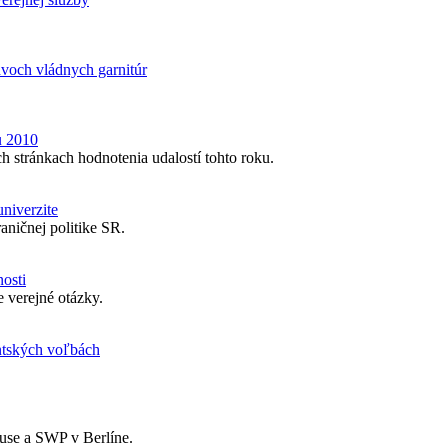
voch vládnych garnitúr
u 2010
ch stránkach hodnotenia udalostí tohto roku.
niverzite
aničnej politike SR.
osti
 verejné otázky.
entských voľbách
se a SWP v Berlíne.