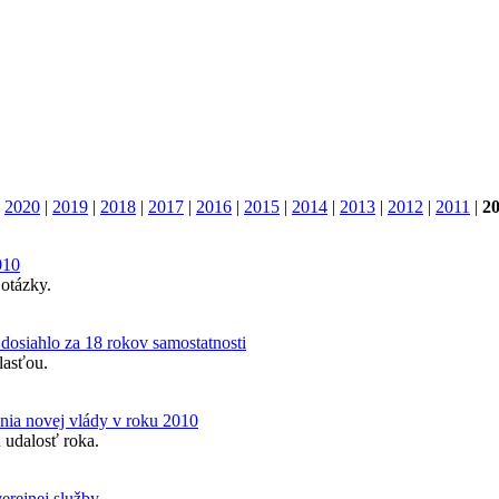
|
2020
|
2019
|
2018
|
2017
|
2016
|
2015
|
2014
|
2013
|
2012
|
2011
|
2
010
 otázky.
 dosiahlo za 18 rokov samostatnosti
lasťou.
nia novej vlády v roku 2010
 udalosť roka.
verejnej služby