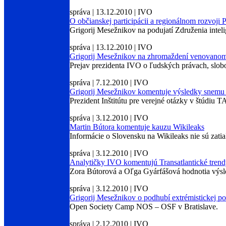
správa | 13.12.2010 | IVO
O občianskej participácii a regionálnom rozvoji 
Grigorij Mesežnikov na podujatí Združenia intel
správa | 13.12.2010 | IVO
Grigorij Mesežnikov na zhromaždení venovano
Prejav prezidenta IVO o ľudských právach, slobod
správa | 7.12.2010 | IVO
Grigorij Mesežnikov komentuje výsledky sne
Prezident Inštitútu pre verejné otázky v štúdiu T
správa | 3.12.2010 | IVO
Martin Bútora komentuje kauzu Wikileaks
Informácie o Slovensku na Wikileaks nie sú zat
správa | 3.12.2010 | IVO
Analytičky IVO komentujú Transatlantické tren
Zora Bútorová a Oľga Gyárfášová hodnotia výs
správa | 3.12.2010 | IVO
Grigorij Mesežnikov o podhubí extrémistickej po
Open Society Camp NOS – OSF v Bratislave.
správa | 2.12.2010 | IVO