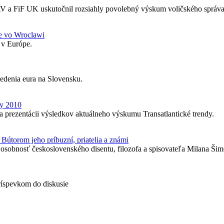
SAV a FiF UK uskutočnil rozsiahly povolebný výskum voličského správa
me vo Wroclawi
 v Európe.
vedenia eura na Slovensku.
dy 2010
 prezentácii výsledkov aktuálneho výskumu Transatlantické trendy.
útorom jeho príbuzní, priatelia a známi
osobnosť československého disentu, filozofa a spisovateľa Milana Šim
príspevkom do diskusie