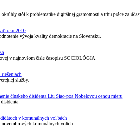
okrúhly stôl k problematike digitálnej gramotnosti a trhu práce za úča
vrťroku 2010
i hodnotenie vývoja kvality demokracie na Slovensku.
sti
ášovej v najnovšom čísle časopisu SOCIOLÓGIA.
 riešeniach
erejnej služby.
nenie čínskeho disidenta Liu Siao-poa Nobelovou cenou mieru
disidenta.
andidátoch v komunálnych voľbách
o novembrových komunálnych volieb.