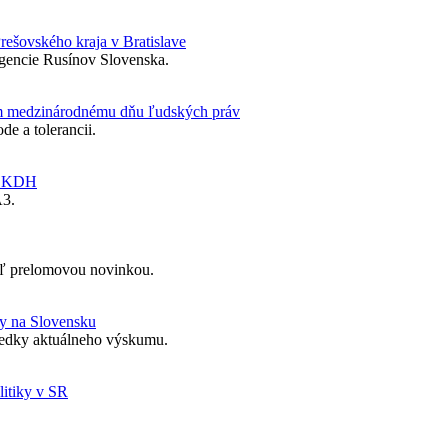
Prešovského kraja v Bratislave
igencie Rusínov Slovenska.
m medzinárodnému dňu ľudských práv
e a tolerancii.
mu KDH
A3.
iaľ prelomovou novinkou.
dy na Slovensku
ledky aktuálneho výskumu.
litiky v SR