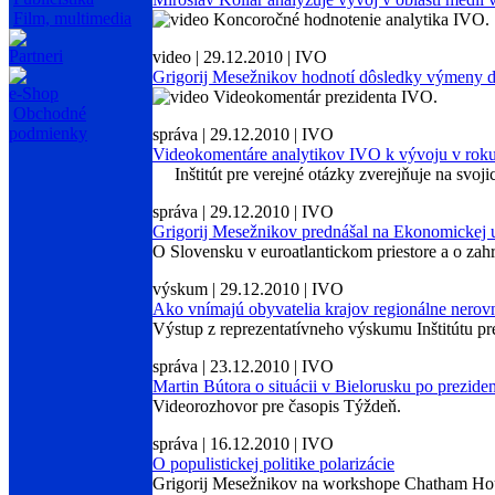
Film, multimedia
Koncoročné hodnotenie analytika IVO.
Partneri
video | 29.12.2010 | IVO
Grigorij Mesežnikov hodnotí dôsledky výmeny d
e-Shop
Videokomentár prezidenta IVO.
Obchodné
podmienky
správa | 29.12.2010 | IVO
Videokomentáre analytikov IVO k vývoju v rok
Inštitút pre verejné otázky zverejňuje na svoji
správa | 29.12.2010 | IVO
Grigorij Mesežnikov prednášal na Ekonomickej u
O Slovensku v euroatlantickom priestore a o zahr
výskum | 29.12.2010 | IVO
Ako vnímajú obyvatelia krajov regionálne nerovn
Výstup z reprezentatívneho výskumu Inštitútu pre
správa | 23.12.2010 | IVO
Martin Bútora o situácii v Bielorusku po prezid
Videorozhovor pre časopis Týždeň.
správa | 16.12.2010 | IVO
O populistickej politike polarizácie
Grigorij Mesežnikov na workshope Chatham Hou