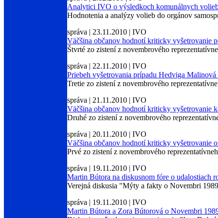
Analytici IVO o výsledkoch komunálnych volie
Hodnotenia a analýzy volieb do orgánov samospr
správa | 23.11.2010 | IVO
Väčšina občanov hodnotí kriticky vyšetrovanie
Štvrté zo zistení z novembrového reprezentatí
správa | 22.11.2010 | IVO
Priebeh vyšetrovania prípadu Hedviga Malinová 
Tretie zo zistení z novembrového reprezentatív
správa | 21.11.2010 | IVO
Väčšina občanov hodnotí kriticky vyšetrovanie 
Druhé zo zistení z novembrového reprezentatí
správa | 20.11.2010 | IVO
Väčšina občanov hodnotí kriticky vyšetrovanie 
Prvé zo zistení z novembrového reprezentatívn
správa | 19.11.2010 | IVO
Martin Bútora na diskusnom fóre o udalostiach 
Verejná diskusia "Mýty a fakty o Novembri 1989
správa | 19.11.2010 | IVO
Martin Bútora a Zora Bútorová o Novembri 1989