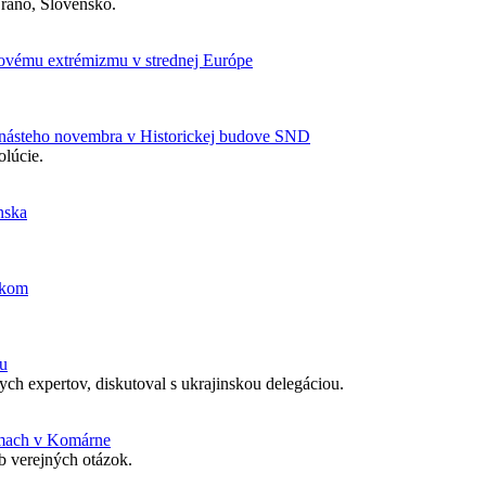
 ráno, Slovensko.
vicovému extrémizmu v strednej Európe
násteho novembra v Historickej budove SND
olúcie.
nska
alkom
nu
ch expertov, diskutoval s ukrajinskou delegáciou.
témach v Komárne
b verejných otázok.