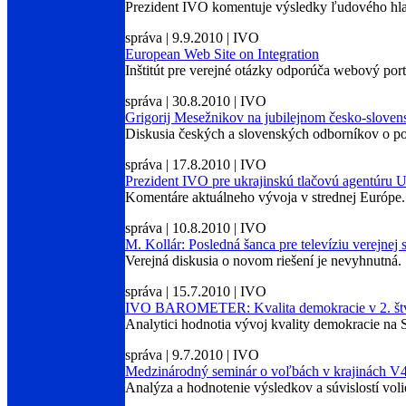
Prezident IVO komentuje výsledky ľudového hla
správa | 9.9.2010 | IVO
European Web Site on Integration
Inštitút pre verejné otázky odporúča webový portál
správa | 30.8.2010 | IVO
Grigorij Mesežnikov na jubilejnom česko-sloven
Diskusia českých a slovenských odborníkov o pol
správa | 17.8.2010 | IVO
Prezident IVO pre ukrajinskú tlačovú agentúr
Komentáre aktuálneho vývoja v strednej Európe.
správa | 10.8.2010 | IVO
M. Kollár: Posledná šanca pre televíziu verejnej
Verejná diskusia o novom riešení je nevyhnutná.
správa | 15.7.2010 | IVO
IVO BAROMETER: Kvalita demokracie v 2. št
Analytici hodnotia vývoj kvality demokracie na 
správa | 9.7.2010 | IVO
Medzinárodný seminár o voľbách v krajinách V
Analýza a hodnotenie výsledkov a súvislostí vo