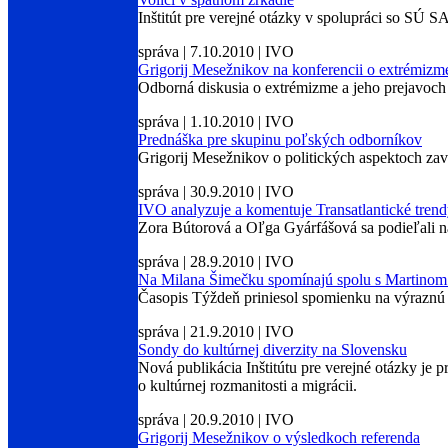
Inštitút pre verejné otázky v spolupráci so SÚ 
správa | 7.10.2010 | IVO
Grigorij Mesežnikov na konferencii o extrémiz
Odborná diskusia o extrémizme a jeho prejavoch
správa | 1.10.2010 | IVO
Prednáška pre skupinu poľských odborníkov
Grigorij Mesežnikov o politických aspektoch za
správa | 30.9.2010 | IVO
IVO analyzuje a komentuje Transatlantické tren
Zora Bútorová a Oľga Gyárfášová sa podieľali na
správa | 28.9.2010 | IVO
Na Milana Šimečku spomínajú spolu s Martinom B
Časopis Týždeň priniesol spomienku na výraznú 
správa | 21.9.2010 | IVO
Sondy do kultúrnej diverzity na Slovensku
Nová publikácia Inštitútu pre verejné otázky je 
o kultúrnej rozmanitosti a migrácii.
správa | 20.9.2010 | IVO
Grigorij Mesežnikov o výsledkoch referenda