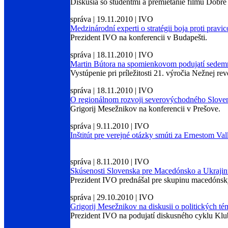
Diskusia so študentmi a premietanie filmu Dobré
správa | 19.11.2010 | IVO
Medzinárodní experti o stratégii boja proti pra
Prezident IVO na konferencii v Budapešti.
správa | 18.11.2010 | IVO
Martin Bútora na spomienkovom podujatí sedem
Vystúpenie pri príležitosti 21. výročia Nežnej rev
správa | 18.11.2010 | IVO
O regionálnom rozvoji severovýchodného Slove
Grigorij Mesežnikov na konferencii v Prešove.
správa | 9.11.2010 | IVO
Inštitút pre verejné otázky smúti za Ernestom V
správa | 8.11.2010 | IVO
Skúsenosti Slovenska pre Macedónsko a Ukraji
Prezident IVO prednášal pre skupinu macedónsky
správa | 29.10.2010 | IVO
Grigorij Mesežnikov na diskusii o politických 
Prezident IVO na podujatí diskusného cyklu Klu