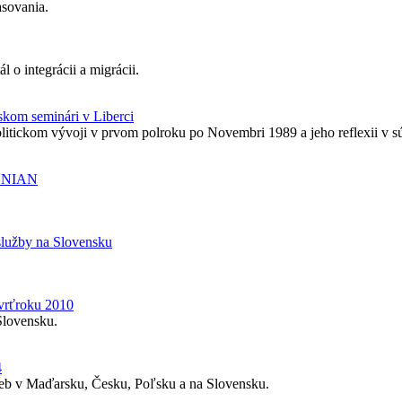
sovania.
 o integrácii a migrácii.
skom seminári v Liberci
itickom vývoji v prvom polroku po Novembri 1989 a jeho reflexii v sú
u UNIAN
 služby na Slovensku
vrťroku 2010
Slovensku.
4
lieb v Maďarsku, Česku, Poľsku a na Slovensku.