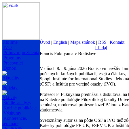
Kto sme
Úvod
|
English
|
Mapa stránok
|
RSS
|
Kontakt
IVO
hľadaj
Príhovor prezidenta
Francis Fukuyama v Bratislave
Programy
Pracovníci
Donori
V dňoch 8. - 9. júna 2026 Bratislavu navštívil 
početných knižných publikácií, esejí a článkov
Aktuality
Spogli Institute for International Studies. Jeho
(OSF) a Inštitút pre verejné otázky (IVO).
Projekty
Profesor F. Fukuyama prednášal a diskutoval na 
Aktivity
na Katedre politológie Filozofickej fakulty Univ
Štúdie, analýzy
seminára, moderoval profesor Jozef Bátora z Kat
Knižné publikácie
záujemcovia.
Výskumy
Konferencie,
Svetoznámy autor sa na pôde OSF a IVO tiež zúča
semináre
Katedry politológie FF UK, FSEV UK a Inštitú
Publicistika