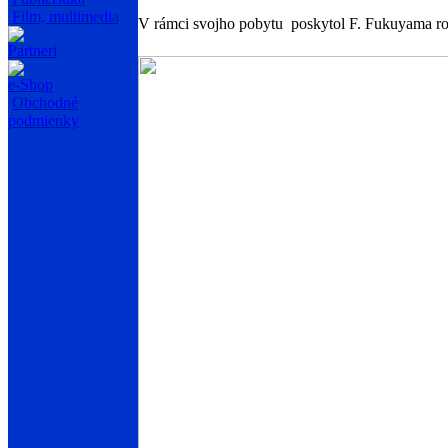
Film, multimedia
V rámci svojho pobytu poskytol F. Fukuyama r
Partneri
e-Shop
Obchodné
podmienky