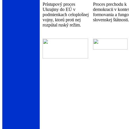
Prístupový proces
Proces prechodu k
Ukrajiny do EÚ v
demokracii v konte
podmienkach celoplošnej
formovania a fungo
vojny, ktorú proti nej
slovenskej štátnosti.
rozpútal ruský režim.