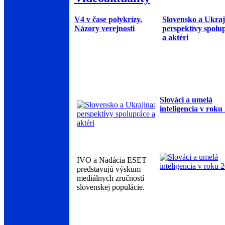
V4 v čase polykrízy.
Slovensko a Ukraj
Názory verejnosti
perspektívy spolu
a aktéri
Slováci a umelá
inteligencia v roku
IVO a Nadácia ESET
predstavujú výskum
mediálnych zručností
slovenskej populácie.