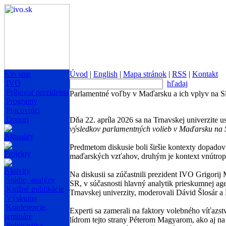
Kto sme
Úvod
|
English
|
Mapa stránok
|
RSS
|
Kontakt
IVO
hľadaj
Príhovor prezidenta
Parlamentné voľby v Maďarsku a ich vplyv na S
Programy
Pracovníci
Donori
Dňa 22. apríla 2026 sa na Trnavskej univerzite
výsledkov parlamentných volieb v Maďarsku na 
Aktuality
Predmetom diskusie boli širšie kontexty dopadov
Projekty
maďarských vzťahov, druhým je kontext vnútrop
Aktivity
Na diskusii sa zúčastnili prezident IVO Grigor
Štúdie, analýzy
SR, v súčasnosti hlavný analytik prieskumnej ag
Knižné publikácie
Trnavskej univerzity, moderovali Dávid Šlosár a
Výskumy
Konferencie,
Experti sa zamerali na faktory volebného víťazst
semináre
lídrom tejto strany Péterom Magyarom, ako aj na 
Publicistika