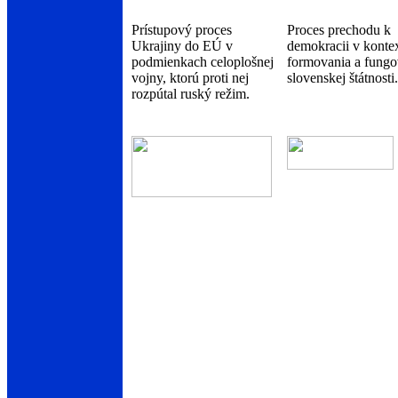
Prístupový proces
Proces prechodu k
Ukrajiny do EÚ v
demokracii v konte
podmienkach celoplošnej
formovania a fungo
vojny, ktorú proti nej
slovenskej štátnosti.
rozpútal ruský režim.