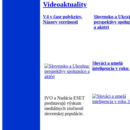
Videoaktuality
V4 v čase polykrízy.
Slovensko a Ukraj
Názory verejnosti
perspektívy spolu
a aktéri
Slováci a umelá
inteligencia v roku
IVO a Nadácia ESET
predstavujú výskum
mediálnych zručností
slovenskej populácie.