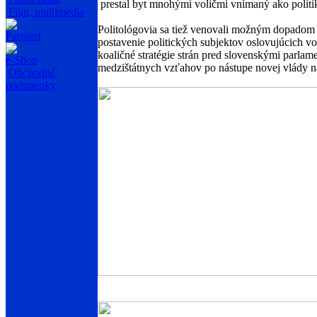
prestal byt mnohými voličmi vnímaný ako politik
Film, multimedia
Politológovia sa tiež venovali možným dopadom 
Partneri
postavenie politických subjektov oslovujúcich v
koaličné stratégie strán pred slovenskými parla
e-Shop
medzištátnych vzťahov po nástupe novej vlády n
Obchodné
podmienky