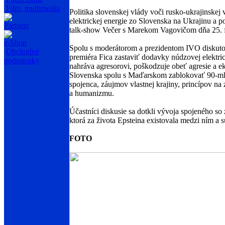
Film, multimedia
Politika slovenskej vlády voči rusko-ukrajinskej
elektrickej energie zo Slovenska na Ukrajinu a 
Partneri
talk-show Večer s Marekom Vagovičom dňa 25.
e-Shop
Spolu s moderátorom a prezidentom IVO diskutov
Obchodné
premiéra Fica zastaviť dodavky núdzovej elektrick
podmienky
nahráva agresorovi, poškodzuje obeť agresie a 
Slovenska spolu s Maďarskom zablokovať 90-mld b
spojenca, záujmov vlastnej krajiny, princípov n
a humanizmu.
Účastníci diskusie sa dotkli vývoja spojeného s
ktorá za života Epsteina existovala medzi ním 
FOTO