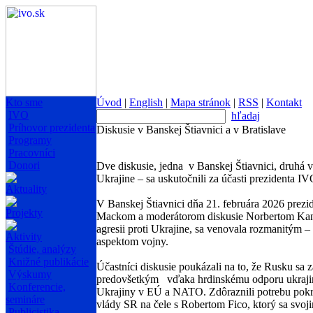
Kto sme
Úvod
|
English
|
Mapa stránok
|
RSS
|
Kontakt
IVO
hľadaj
Príhovor prezidenta
Diskusie v Banskej Štiavnici a v Bratislave
Programy
Pracovníci
Donori
Dve diskusie, jedna v Banskej Štiavnici, druhá 
Ukrajine – sa uskutočnili za účasti prezidenta 
Aktuality
V Banskej Štiavnici dňa 21. februára 2026 pre
Projekty
Mackom a moderátorom diskusie Norbertom Kaník
agresii proti Ukrajine, sa venovala rozmanitým
Aktivity
aspektom vojny.
Štúdie, analýzy
Knižné publikácie
Účastníci diskusie poukázali na to, že Rusku sa z
Výskumy
predovšetkým vďaka hrdinskému odporu ukrajinsk
Konferencie,
Ukrajiny v EÚ a NATO. Zdôraznili potrebu pokračo
semináre
vlády SR na čele s Robertom Fico, ktorý sa svoj
Publicistika