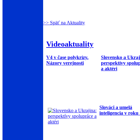
>> Späť na Aktuality
Videoaktuality
V4 v čase polykrízy.
Slovensko a Ukraj
Názory verejnosti
perspektívy spolu
a aktéri
Slováci a umelá
inteligencia v roku