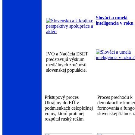
Slováci a umelá
inteligencia v roku
IVO a Nadácia ESET
predstavujú výskum
mediálnych zručností
slovenskej populácie.
Prístupový proces
Proces prechodu k
Ukrajiny do EÚ v
demokracii v konte
podmienkach celoplošnej
formovania a fungo
vojny, ktorú proti nej
slovenskej štátnosti.
rozpútal ruský režim.