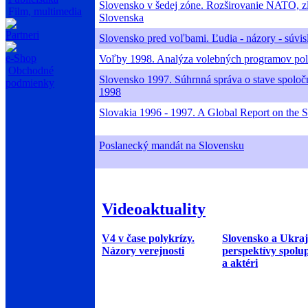
Slovensko v šedej zóne. Rozširovanie NATO, zl
Film, multimedia
Slovenska
Partneri
Slovensko pred voľbami. Ľudia - názory - súvisl
e-Shop
Voľby 1998. Analýza volebných programov polit
Obchodné
Slovensko 1997. Súhrnná správa o stave spoločn
podmienky
1998
Slovakia 1996 - 1997. A Global Report on the St
Poslanecký mandát na Slovensku
Videoaktuality
V4 v čase polykrízy.
Slovensko a Ukraj
Názory verejnosti
perspektívy spolu
a aktéri