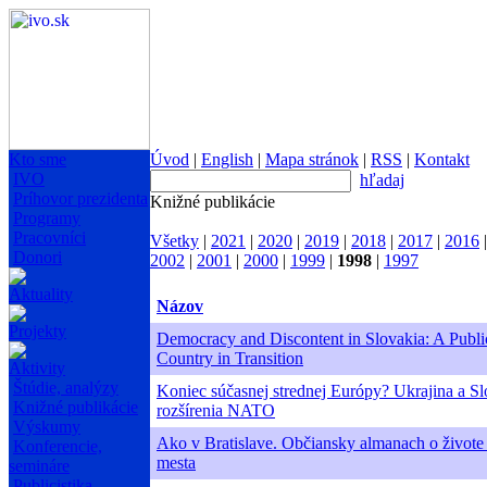
Kto sme
Úvod
|
English
|
Mapa stránok
|
RSS
|
Kontakt
IVO
hľadaj
Príhovor prezidenta
Knižné publikácie
Programy
Pracovníci
Všetky
|
2021
|
2020
|
2019
|
2018
|
2017
|
2016
Donori
2002
|
2001
|
2000
|
1999
|
1998
|
1997
Aktuality
Názov
Projekty
Democracy and Discontent in Slovakia: A Public
Country in Transition
Aktivity
Štúdie, analýzy
Koniec súčasnej strednej Európy? Ukrajina a Sl
Knižné publikácie
rozšírenia NATO
Výskumy
Ako v Bratislave. Občiansky almanach o živote
Konferencie,
mesta
semináre
Publicistika