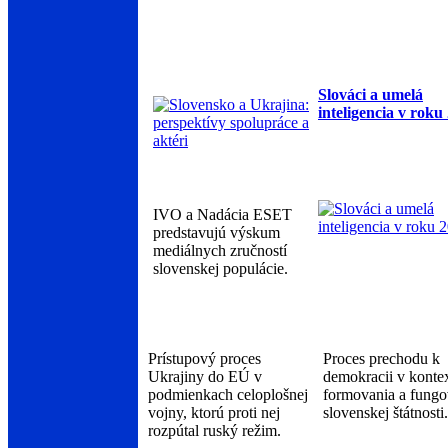
Slováci a umelá
inteligencia v roku
IVO a Nadácia ESET
predstavujú výskum
mediálnych zručností
slovenskej populácie.
Prístupový proces
Proces prechodu k
Ukrajiny do EÚ v
demokracii v konte
podmienkach celoplošnej
formovania a fungo
vojny, ktorú proti nej
slovenskej štátnosti.
rozpútal ruský režim.