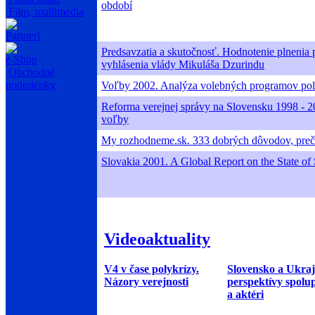
období
Film, multimedia
Partneri
Predsavzatia a skutočnosť. Hodnotenie plneni
e-Shop
vyhlásenia vlády Mikuláša Dzurindu
Obchodné
podmienky
Voľby 2002. Analýza volebných programov polit
Reforma verejnej správy na Slovensku 1998 - 200
voľby
My rozhodneme.sk. 333 dobrých dôvodov, prečo
Slovakia 2001. A Global Report on the State of 
Videoaktuality
V4 v čase polykrízy.
Slovensko a Ukraj
Názory verejnosti
perspektívy spolu
a aktéri