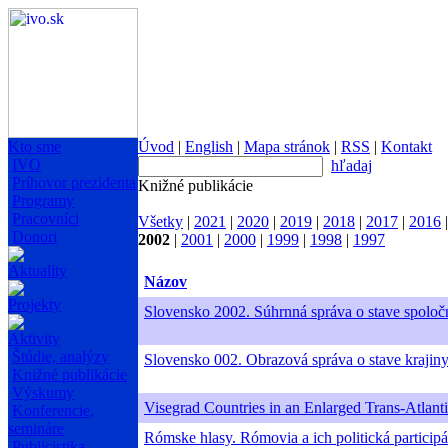
Kto sme
Úvod
|
English
|
Mapa stránok
|
RSS
|
Kontakt
IVO
hľadaj
Príhovor prezidenta
Knižné publikácie
Programy
Pracovníci
Všetky
|
2021
|
2020
|
2019
|
2018
|
2017
|
2016
Donori
2002
|
2001
|
2000
|
1999
|
1998
|
1997
Aktuality
Názov
Projekty
Slovensko 2002. Súhrnná správa o stave spoloč
Aktivity
Štúdie, analýzy
Slovensko 002. Obrazová správa o stave krajin
Knižné publikácie
Výskumy
Visegrad Countries in an Enlarged Trans-Atlan
Konferencie,
semináre
Rómske hlasy. Rómovia a ich politická particip
Publicistika