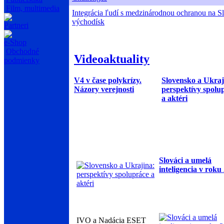
Film, multimedia
Integrácia ľudí s medzinárodnou ochranou na S
východísk
Partneri
e-Shop
Obchodné
Videoaktuality
podmienky
V4 v čase polykrízy.
Slovensko a Ukraj
Názory verejnosti
perspektívy spolu
a aktéri
Slováci a umelá
inteligencia v roku
IVO a Nadácia ESET