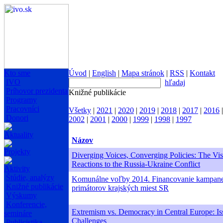
Kto sme
Úvod
|
English
|
Mapa stránok
|
RSS
|
Kontakt
IVO
hľadaj
Príhovor prezidenta
Knižné publikácie
Programy
Pracovníci
Všetky
|
2021
|
2020
|
2019
|
2018
|
2017
|
2016
Donori
2002
|
2001
|
2000
|
1999
|
1998
|
1997
Aktuality
Názov
Projekty
Diverging Voices, Converging Policies: The Vis
Reactions to the Russia-Ukraine Conflict
Aktivity
Štúdie, analýzy
Komunálne voľby 2014. Financovanie kampan
Knižné publikácie
primátorov krajských miest SR
Výskumy
Konferencie,
Extremism vs. Democracy in Central Europe: Is
semináre
Challenges
Publicistika