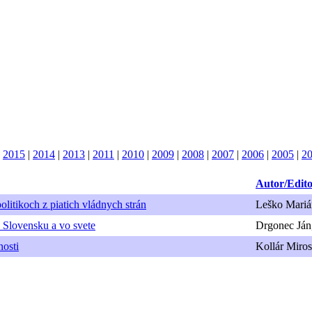
|
2015
|
2014
|
2013
|
2011
|
2010
|
2009
|
2008
|
2007
|
2006
|
2005
|
2
Autor/Edit
olitikoch z piatich vládnych strán
Leško Mariá
a Slovensku a vo svete
Drgonec Ján
nosti
Kollár Miros