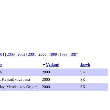
004
|
2003
|
2002
|
2001
|
2000
|
1999
|
1998
|
1997
or
▼
Vydané
Jazyk
n
2000
SK
, Kvasničková Jana
2000
SK
lav, Mesežnikov Grigorij
2000
SK