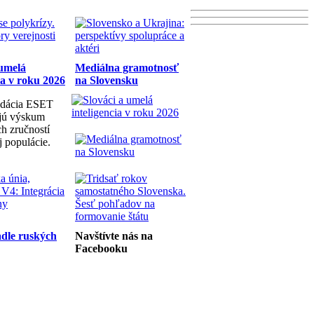
 umelá
Mediálna gramotnosť
ia v roku 2026
na Slovensku
dácia ESET
ujú výskum
h zručností
j populácie.
dle ruských
Navštívte nás na
Facebooku