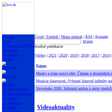
Kto sme
Úvod
|
English
|
Mapa stránok
|
RSS
|
Kontakt
IVO
hľadaj
Príhovor prezidenta
Knižné publikácie
Programy
Pracovníci
Všetky
|
2021
|
2020
|
2019
|
2018
|
2017
|
2016
Donori
Názov
Aktuality
Masky a tváre novej elity. Čítanie o dvanástich p
Projekty
Mutácie ústavnosti. Vybrané ústavné inštitúty n
Aktivity
Slovensko 2000. Súhrnná správa o stave spoloč
Štúdie, analýzy
Knižné publikácie
Výskumy
Konferencie,
Videoaktuality
semináre
Publicistika