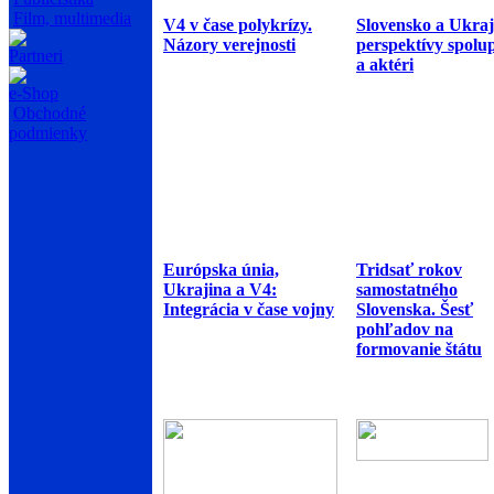
Film, multimedia
V4 v čase polykrízy.
Slovensko a Ukraj
Názory verejnosti
perspektívy spolu
Partneri
a aktéri
e-Shop
Obchodné
podmienky
Európska únia,
Tridsať rokov
Ukrajina a V4:
samostatného
Integrácia v čase vojny
Slovenska. Šesť
pohľadov na
formovanie štátu