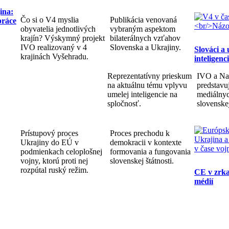
ina:
Čo si o V4 myslia
Publikácia venovaná
práce
obyvatelia jednotlivých
vybraným aspektom
krajín? Výskymný projekt
bilaterálnych vzťahov
IVO realizovaný v 4
Slovenska a Ukrajiny.
Slováci a
krajinách Vyšehradu.
inteligenc
Reprezentatívny prieskum
IVO a Na
na aktuálnu tému vplyvu
predstav
umelej inteligencie na
mediálnyc
spločnosť.
slovenske
Prístupový proces
Proces prechodu k
Ukrajiny do EÚ v
demokracii v kontexte
podmienkach celoplošnej
formovania a fungovania
vojny, ktorú proti nej
slovenskej štátnosti.
rozpútal ruský režim.
CE v zrka
médií