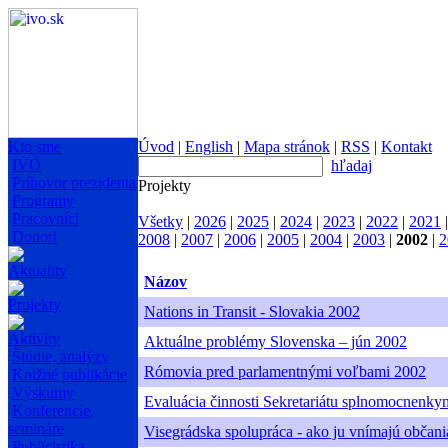
Kto sme
Úvod
|
English
|
Mapa stránok
|
RSS
|
Kontakt
IVO
hľadaj
Príhovor prezidenta
Projekty
Programy
Pracovníci
Všetky
|
2026
|
2025
|
2024
|
2023
|
2022
|
2021
Donori
2008
|
2007
|
2006
|
2005
|
2004
|
2003
|
2002
|
2
Aktuality
Názov
Projekty
Nations in Transit - Slovakia 2002
Aktivity
Aktuálne problémy Slovenska – jún 2002
Štúdie, analýzy
Rómovia pred parlamentnými voľbami 2002
Knižné publikácie
Výskumy
Evaluácia činnosti Sekretariátu splnomocnenk
Konferencie,
semináre
Visegrádska spolupráca - ako ju vnímajú občania
Publicistika