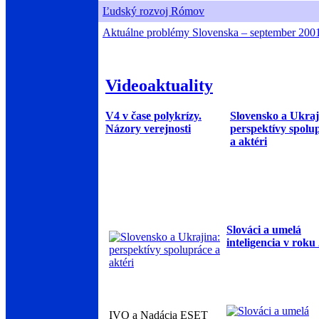
Ľudský rozvoj Rómov
Aktuálne problémy Slovenska – september 200
Videoaktuality
V4 v čase polykrízy.
Slovensko a Ukraj
Názory verejnosti
perspektívy spolu
a aktéri
Slováci a umelá
inteligencia v roku
IVO a Nadácia ESET