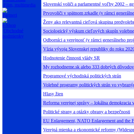
Slovenskí voliči a parlamentné voľby 2002 – ge
Film, multimedia
Prvovoliči v spätnom zrkadle (v rámci generáln
Partneri
Ženy ako relevantná cieľová skupina predvol
e-Shop
Obchodné
Sociologický výskum cieľových skupín volebn
podmienky
Odborníci a verejnosť (v rámci generálneho pro
Vízia vývoja Slovenskej republiky do roku 202
Hodnotenie činnosti vlády SR
My rozhodneme.sk alebo 333 dobrých dôvodov p
Programové východiská politických strán
Volebné programy politických strán vo vybranýc
Hlasy žien
Reforma verejnej správy – lokálna demokracia v
Politické strany a otázky obrany a bezpečnosti
EU Enlargement, NATO Enlargement and the Fut
Verejná mienka a ekonomické reformy (Widespr