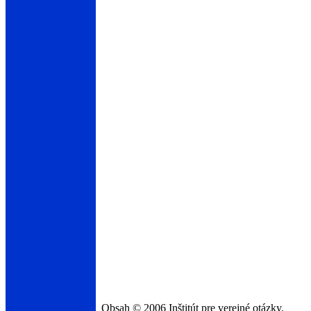
Obsah © 2006 Inštitút pre verejné otázky.