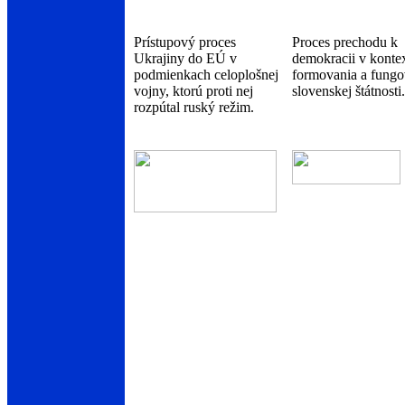
Prístupový proces
Proces prechodu k
Ukrajiny do EÚ v
demokracii v konte
podmienkach celoplošnej
formovania a fungo
vojny, ktorú proti nej
slovenskej štátnosti.
rozpútal ruský režim.