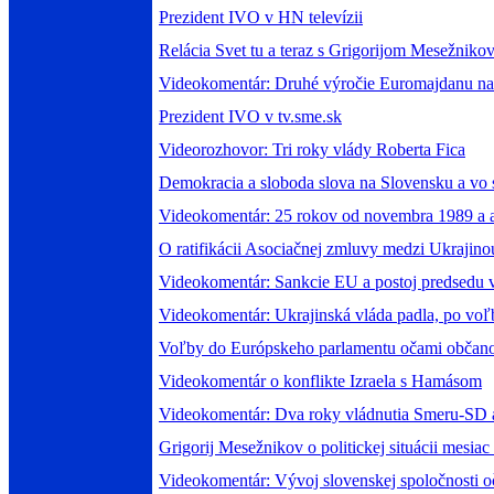
Prezident IVO v HN televízii
Relácia Svet tu a teraz s Grigorijom Mesežnik
Videokomentár: Druhé výročie Euromajdanu na
Prezident IVO v tv.sme.sk
Videorozhovor: Tri roky vlády Roberta Fica
Demokracia a sloboda slova na Slovensku a vo 
Videokomentár: 25 rokov od novembra 1989 a a
O ratifikácii Asociačnej zmluvy medzi Ukrajin
Videokomentár: Sankcie EU a postoj predsedu 
Videokomentár: Ukrajinská vláda padla, po voľb
Voľby do Európskeho parlamentu očami občan
Videokomentár o konflikte Izraela s Hamásom
Videokomentár: Dva roky vládnutia Smeru-SD 
Grigorij Mesežnikov o politickej situácii mesia
Videokomentár: Vývoj slovenskej spoločnosti 