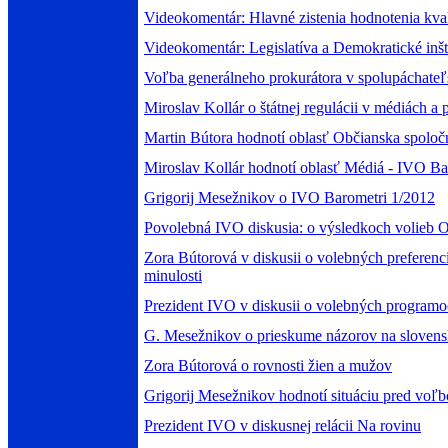
Videokomentár: Hlavné zistenia hodnotenia kval
Videokomentár: Legislatíva a Demokratické inšt
Voľba generálneho prokurátora v spolupáchateľ
Miroslav Kollár o štátnej regulácii v médiách 
Martin Bútora hodnotí oblasť Občianska spoločn
Miroslav Kollár hodnotí oblasť Médiá - IVO B
Grigorij Mesežnikov o IVO Barometri 1/2012
Povolebná IVO diskusia: o výsledkoch volieb 
Zora Bútorová v diskusii o volebných preferenc
minulosti
Prezident IVO v diskusii o volebných programo
G. Mesežnikov o prieskume názorov na slovens
Zora Bútorová o rovnosti žien a mužov
Grigorij Mesežnikov hodnotí situáciu pred voľ
Prezident IVO v diskusnej relácii Na rovinu