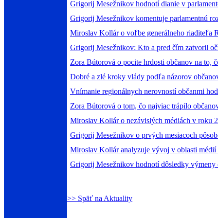
Grigorij Mesežnikov hodnotí dianie v parlament
Grigorij Mesežnikov komentuje parlamentnú ro
Miroslav Kollár o voľbe generálneho riaditeľa
Grigorij Mesežnikov: Kto a pred čím zatvoril oč
Zora Bútorová o pocite hrdosti občanov na to, č
Dobré a zlé kroky vlády podľa názorov občano
Vnímanie regionálnych nerovností občanmi hod
Zora Bútorová o tom, čo najviac trápilo občano
Miroslav Kollár o nezávislých médiách v roku 
Grigorij Mesežnikov o prvých mesiacoch pôsob
Miroslav Kollár analyzuje vývoj v oblasti médií 
Grigorij Mesežnikov hodnotí dôsledky výmeny 
>> Späť na Aktuality