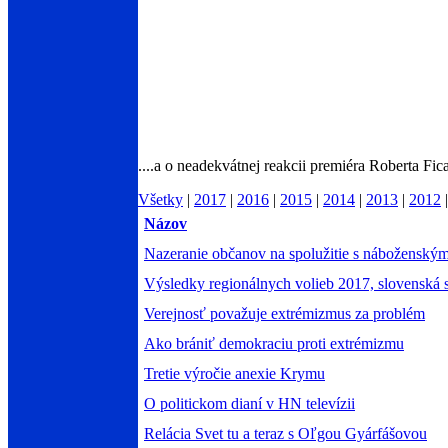
....a o neadekvátnej reakcii premiéra Roberta Fi
Všetky
|
2017
|
2016
|
2015
|
2014
|
2013
|
2012
Názov
Nazeranie občanov na spolužitie s náboženským
Výsledky regionálnych volieb 2017, slovenská 
Verejnosť považuje extrémizmus za problém
Ako brániť demokraciu proti extrémizmu
Tretie výročie anexie Krymu
O politickom dianí v HN televízii
Relácia Svet tu a teraz s Oľgou Gyárfášovou