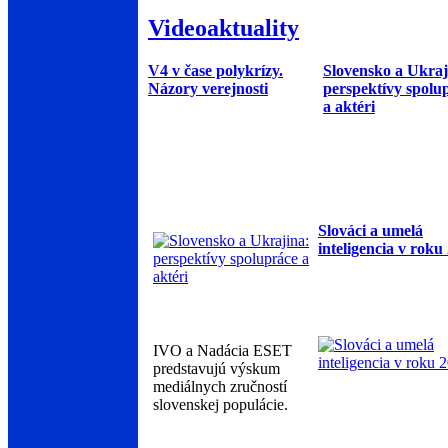
Videoaktuality
V4 v čase polykrízy.
Slovensko a Ukraj
Názory verejnosti
perspektívy spolu
a aktéri
Slováci a umelá
inteligencia v roku
IVO a Nadácia ESET
predstavujú výskum
mediálnych zručností
slovenskej populácie.