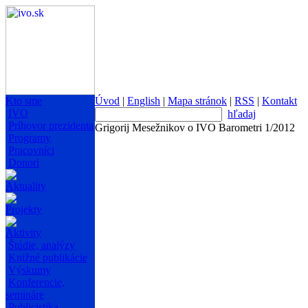
Kto sme
Úvod
|
English
|
Mapa stránok
|
RSS
|
Kontakt
IVO
hľadaj
Príhovor prezidenta
Grigorij Mesežnikov o IVO Barometri 1/2012
Programy
Pracovníci
Donori
Aktuality
Projekty
Aktivity
Štúdie, analýzy
Knižné publikácie
Výskumy
Konferencie,
semináre
Publicistika