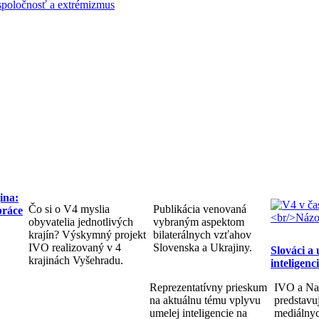
spoločnosť a extrémizmus
ina:
Čo si o V4 myslia
Publikácia venovaná
práce
obyvatelia jednotlivých
vybraným aspektom
krajín? Výskymný projekt
bilaterálnych vzťahov
IVO realizovaný v 4
Slovenska a Ukrajiny.
Slováci a
krajinách Vyšehradu.
inteligenc
Reprezentatívny prieskum
IVO a Na
na aktuálnu tému vplyvu
predstav
umelej inteligencie na
mediálnyc