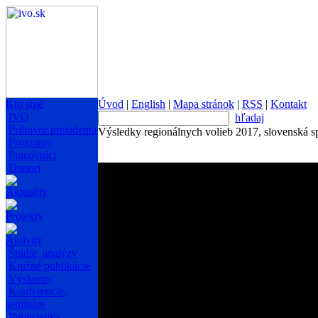
Kto sme
Úvod
|
English
|
Mapa stránok
|
RSS
|
Kontakt
IVO
hľadaj
Príhovor prezidenta
Výsledky regionálnych volieb 2017, slovenská s
Programy
Pracovníci
Donori
Aktuality
Projekty
Aktivity
Štúdie, analýzy
Knižné publikácie
Výskumy
Konferencie,
semináre
Publicistika