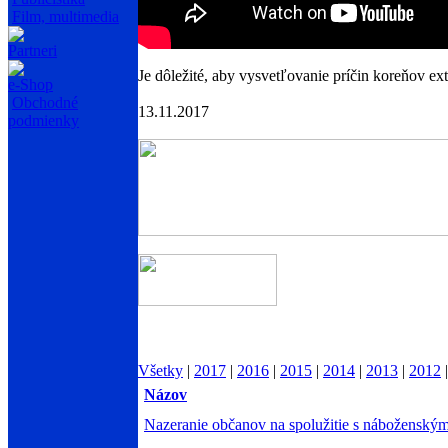
Film, multimedia
Partneri
Je dôležité, aby vysvetľovanie príčin koreňov 
e-Shop
Obchodné
13.11.2017
podmienky
Všetky
|
2017
|
2016
|
2015
|
2014
|
2013
|
2012
Názov
Nazeranie občanov na spolužitie s náboženským