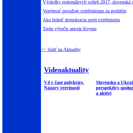
Výsledky regionálnych volieb 2017, slovenská 
Verejnosť považuje extrémizmus za problém
Ako brániť demokraciu proti extrémizmu
Tretie výročie anexie Krymu
>> Späť na Aktuality
Videoaktuality
V4 v čase polykrízy.
Slovensko a Ukraj
Názory verejnosti
perspektívy spolu
a aktéri