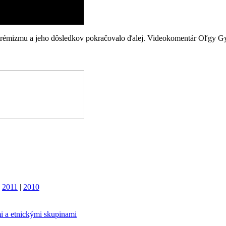
extrémizmu a jeho dôsledkov pokračovalo ďalej. Videokomentár Oľgy Gy
|
2011
|
2010
i a etnickými skupinami