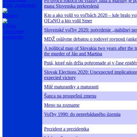
Po dvoch rokoch od vraždy Jána a Martiny je po
Film, multimedia
mapa Slovenska prekreslená
Kto a ako volil vo voľbách 2020 – kde bralo vo
Partneri
OĽaNO a kto volil Smer
e-Shop
Slovenské voľby 2020: potvrdenie „stabilnej nes
Obchodné
podmienky
MDŽ oslávme debatou o rodovej rovnosti (anke
A political map of Slovakia two years after the 
the murder of Ján and Martina
Putá, ktoré nás držia pohromade aj v čase epidé
Slovak Elections 2020: Unexpected implications
expected victory
Milé maturantky a maturanti
Šanca na prospešnú zmenu
Meno na zozname
Voľby 1990: do neprebádaného územia
Prezident a prezidentka