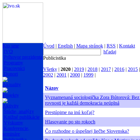
Kto sme
Úvod
|
English
|
Mapa stránok
|
RSS
|
Kontakt
IVO
hľadaj
Príhovor prezidenta
Publicistika
Programy
Pracovníci
Všetky
|
2020
|
2019
|
2018
|
2017
|
2016
|
2015
Donori
2002
|
2001
|
2000
|
1999
|
Aktuality
Názov
Projekty
Vyznamenaná sociologička Zora Bútorová: Bez
rovnosti je každá demokracia neúplná
Aktivity
Štúdie, analýzy
Prestúpime na inú koľaj?
Knižné publikácie
Hlasovanie po sto rokoch
Výskumy
Konferencie,
Čo rozhodne o úspešnej liečbe Slovenska?
semináre
Publicistika