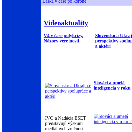
Láska v čase po korone
Videoaktuality
V4 v čase polykrízy.
Slovensko a Ukraj
Názory verejnosti
perspektívy spolu
a aktéri
Slováci a umelá
inteligencia v roku
IVO a Nadácia ESET
predstavujú výskum
mediálnych zručností