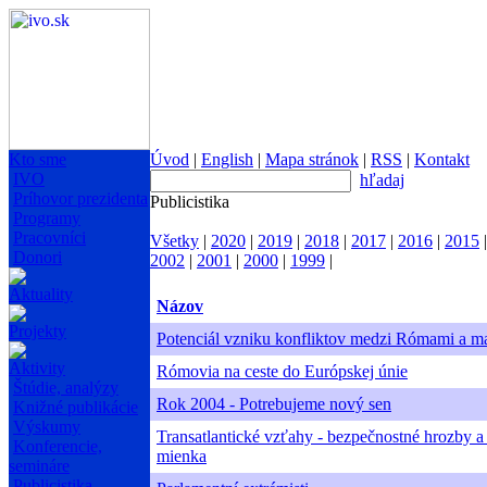
Kto sme
Úvod
|
English
|
Mapa stránok
|
RSS
|
Kontakt
IVO
hľadaj
Príhovor prezidenta
Publicistika
Programy
Pracovníci
Všetky
|
2020
|
2019
|
2018
|
2017
|
2016
|
2015
Donori
2002
|
2001
|
2000
|
1999
|
Aktuality
Názov
Projekty
Potenciál vzniku konfliktov medzi Rómami a ma
Aktivity
Rómovia na ceste do Európskej únie
Štúdie, analýzy
Rok 2004 - Potrebujeme nový sen
Knižné publikácie
Výskumy
Transatlantické vzťahy - bezpečnostné hrozby a
Konferencie,
mienka
semináre
Publicistika