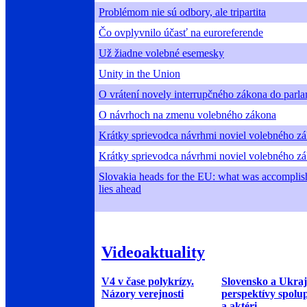
Problémom nie sú odbory, ale tripartita
Čo ovplyvnilo účasť na euroreferende
Už žiadne volebné esemesky
Unity in the Union
O vrátení novely interrupčného zákona do parl
O návrhoch na zmenu volebného zákona
Krátky sprievodca návrhmi noviel volebného zá
Krátky sprievodca návrhmi noviel volebného zá
Slovakia heads for the EU: what was accompli
lies ahead
Videoaktuality
V4 v čase polykrízy.
Slovensko a Ukraj
Názory verejnosti
perspektívy spolu
a aktéri