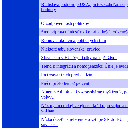
Bratislava podporuje USA, pretože zdieľame s
hodnoty
O zodpovednosti politikov
Sme pripravení niesť riziko prípadných odvetn
Rómovia ako téma politických strán
Niektoré tabu slovenskej pravice
Slovensko v EÚ: Vyhliadky na lepší život
Trend k integrácii a homogenizácii Únie je evid
Pretrváva strach pred cudzím
Prečo prišlo len 52 percent
Americké think tanky - zásobárne myšlienok, p
vplyvu
Názory americkej verejnosti krátko po vojne a d
voľbami
Nízka účasť na referende o vstupe SR do EÚ - p
súvislosti