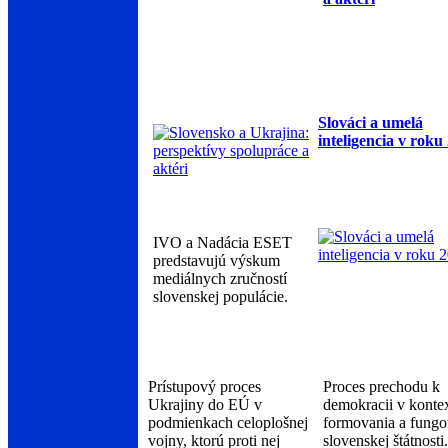
Slováci a umelá
inteligencia v roku
IVO a Nadácia ESET
predstavujú výskum
mediálnych zručností
slovenskej populácie.
Prístupový proces
Proces prechodu k
Ukrajiny do EÚ v
demokracii v konte
podmienkach celoplošnej
formovania a fungo
vojny, ktorú proti nej
slovenskej štátnosti.