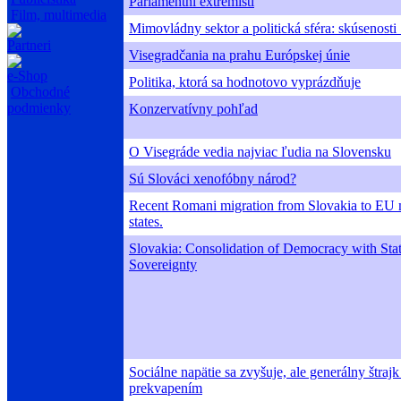
Parlamentní extrémisti
Film, multimedia
Mimovládny sektor a politická sféra: skúsenosti
Partneri
Visegradčania na prahu Európskej únie
e-Shop
Politika, ktorá sa hodnotovo vyprázdňuje
Obchodné
podmienky
Konzervatívny pohľad
O Visegráde vedia najviac ľudia na Slovensku
Sú Slováci xenofóbny národ?
Recent Romani migration from Slovakia to EU
states.
Slovakia: Consolidation of Democracy with Sta
Sovereignty
Sociálne napätie sa zvyšuje, ale generálny štrajk
prekvapením