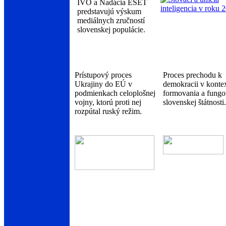
IVO a Nadácia ESET
predstavujú výskum
mediálnych zručností
slovenskej populácie.
Prístupový proces
Proces prechodu k
Ukrajiny do EÚ v
demokracii v konte
podmienkach celoplošnej
formovania a fungo
vojny, ktorú proti nej
slovenskej štátnosti.
rozpútal ruský režim.