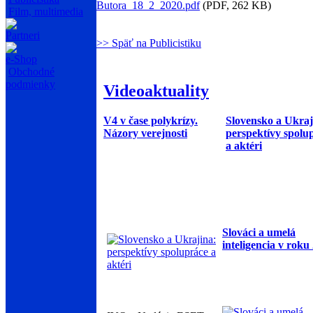
Butora_18_2_2020.pdf
(PDF, 262 KB)
Film, multimedia
Partneri
>> Späť na Publicistiku
e-Shop
Obchodné
podmienky
Videoaktuality
V4 v čase polykrízy.
Slovensko a Ukraj
Názory verejnosti
perspektívy spolu
a aktéri
Slováci a umelá
inteligencia v roku