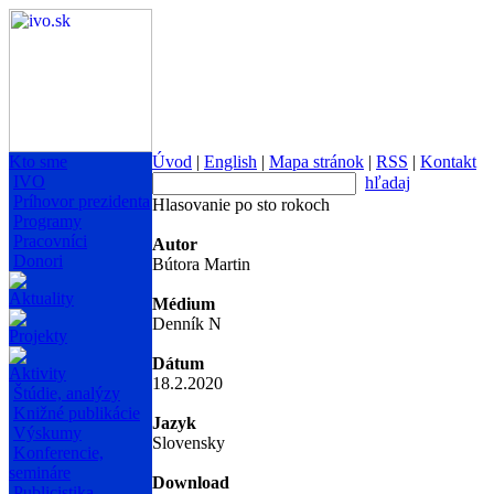
Kto sme
Úvod
|
English
|
Mapa stránok
|
RSS
|
Kontakt
IVO
hľadaj
Príhovor prezidenta
Hlasovanie po sto rokoch
Programy
Pracovníci
Autor
Donori
Bútora Martin
Aktuality
Médium
Denník N
Projekty
Dátum
Aktivity
18.2.2020
Štúdie, analýzy
Knižné publikácie
Jazyk
Výskumy
Slovensky
Konferencie,
semináre
Download
Publicistika