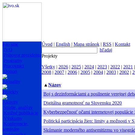
Kto sme
Úvod
|
English
|
Mapa stránok
|
RSS
|
Kontakt
IVO
hľadaj
Príhovor prezidenta
Projekty
Programy
Pracovníci
Všetky
|
2026
|
2025
|
2024
|
2023
|
2022
|
2021
Donori
2008
|
2007
|
2006
|
2005
|
2004
|
2003
|
2002
|
2
Aktuality
▲
Názov
Projekty
Boj s dezinformáciami a posilnenie verejnej deb
Aktivity
Digitálna gramotnosť na Slovensku 2020
Štúdie, analýzy
Kyberbezpečnosť očami internetovej populácie
Knižné publikácie
Výskumy
Politická participácia žien: limity a možnosti v 
Konferencie,
semináre
Skúmanie moderného antisemitizmu vo visegrád
Publicistika