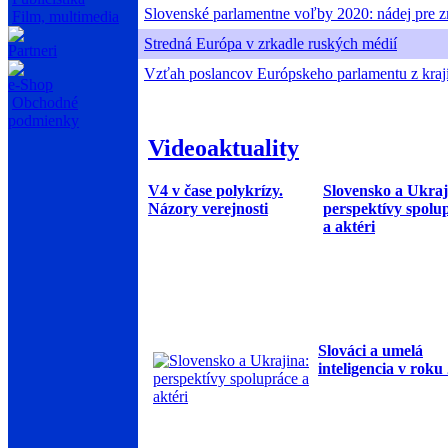
Slovenské parlamentne voľby 2020: nádej pre 
Film, multimedia
Stredná Európa v zrkadle ruských médií
Partneri
Vzťah poslancov Európskeho parlamentu z krajín 
e-Shop
Obchodné
podmienky
Videoaktuality
V4 v čase polykrízy.
Slovensko a Ukraj
Názory verejnosti
perspektívy spolu
a aktéri
Slováci a umelá
inteligencia v roku