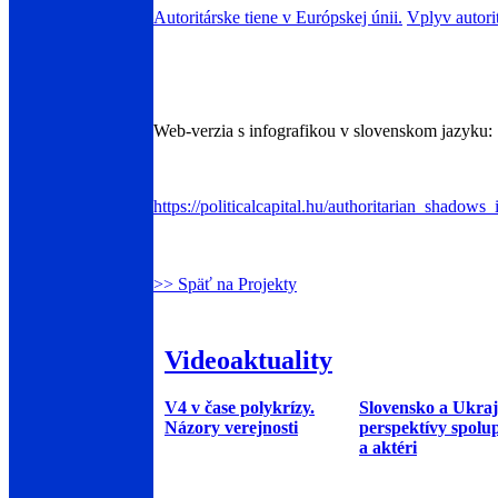
Autoritárske tiene v Európskej únii.
Vplyv autori
Web-verzia s infografikou v slovenskom jazyku:
https://politicalcapital.hu/authoritarian_shadow
>> Späť na Projekty
Videoaktuality
V4 v čase polykrízy.
Slovensko a Ukraj
Názory verejnosti
perspektívy spolu
a aktéri