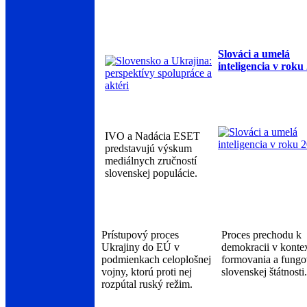
Slováci a umelá
inteligencia v roku
IVO a Nadácia ESET
predstavujú výskum
mediálnych zručností
slovenskej populácie.
Prístupový proces
Proces prechodu k
Ukrajiny do EÚ v
demokracii v konte
podmienkach celoplošnej
formovania a fungo
vojny, ktorú proti nej
slovenskej štátnosti.
rozpútal ruský režim.