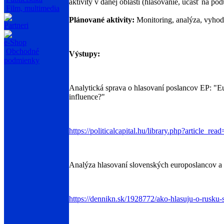
aktivity v danej oblasti (hlasovanie, účasť na pod
Film, multimedia
Plánované aktivity:
Monitoring, analýza, vyhodn
Partneri
e-Shop
Obchodné
Výstupy:
podmienky
Analytická sprava o hlasovaní poslancov EP: "Eu
influence?"
https://politicalcapital.hu/library.php?article_re
Analýza hlasovaní slovenských europoslancov a i
https://dennikn.sk/1928772/ako-hlasuju-o-rusku-s