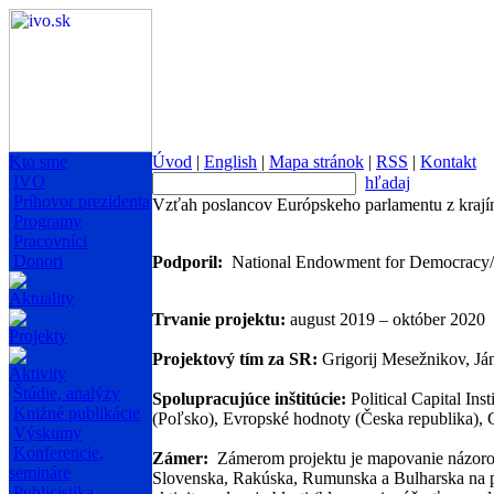
Kto sme
Úvod
|
English
|
Mapa stránok
|
RSS
|
Kontakt
IVO
hľadaj
Príhovor prezidenta
Vzťah poslancov Európskeho parlamentu z krajín s
Programy
Pracovníci
Donori
Podporil:
National Endowment for Democracy/Pol
Aktuality
Trvanie projektu:
august
2019 – október 2020
Projekty
Projektový tím za SR:
Grigorij Mesežnikov, Já
Aktivity
Štúdie, analýzy
Spolupracujúce inštitúcie:
Political Capital Ins
Knižné publikácie
(Poľsko), Evropské hodnoty (Česka republika), 
Výskumy
Konferencie,
Zámer:
Zámerom projektu je mapovanie názoro
semináre
Slovenska, Rakúska, Rumunska a Bulharska na pol
Publicistika