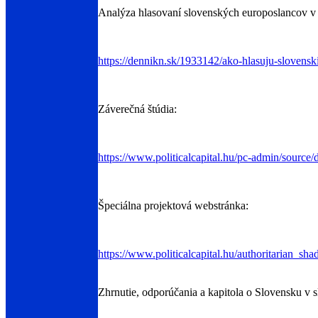
Analýza hlasovaní slovenských europoslancov v 
https://dennikn.sk/1933142/ako-hlasuju-slovensk
Záverečná štúdia:
https://www.politicalcapital.hu/pc-admin/sourc
Špeciálna projektová webstránka:
https://www.politicalcapital.hu/authoritarian_sh
Zhrnutie, odporúčania a kapitola o Slovensku v