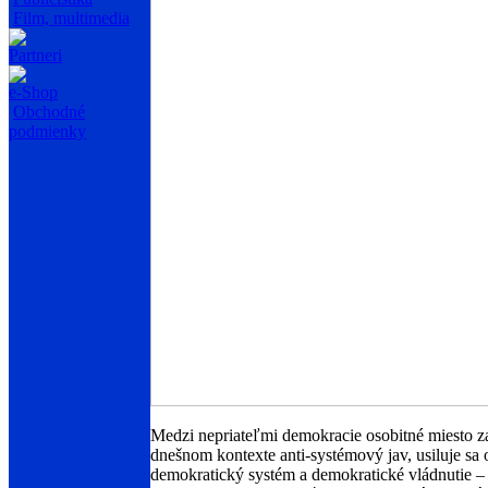
Film, multimedia
Partneri
e-Shop
Obchodné
podmienky
Medzi nepriateľmi demokracie osobitné miesto z
dnešnom kontexte anti-systémový jav, usiluje sa 
demokratický systém a demokratické vládnutie – 