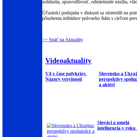
solidarita, spravodlivosť, odmietnutie násilia, v
Účastníci podujatia v diskusii sa sústredili na p
pôsobenia inštitútov právneho štátu s cieľom pre
>> Späť na Aktuality
Videoaktuality
V4 v čase polykrízy.
Slovensko a Ukraj
Názory verejnosti
perspektívy spolu
a aktéri
Slováci a umelá
inteligencia v roku