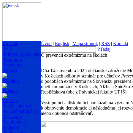
Kto sme
Úvod
|
English
|
Mapa stránok
|
RSS
|
Kontakt
IVO
hľadaj
Príhovor prezidenta
O prevencii extrémizmu na školách
Programy
Pracovníci
Donori
Dňa 14. novembra 2025 občianske združenie Memo
v Košiciach odborný seminár pre učiteľov
Preve
Aktuality
o podobách extrémizmu na Slovensku prezident I
obetí komunizmu v Košiciach, Alžbeta Sniežko z
Projekty
Repiščáková (obe z Právnickej fakulty UPJŠ).
Aktivity
Vystupujúci a diskutujúci poukázali na význam 
Štúdie, analýzy
k obnoveniu demokracie aj následnému jej rozvoj
Knižné publikácie
alebo dokonca odstraňovať.
Výskumy
Konferencie,
semináre
Publicistika