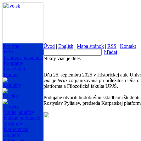
Kto sme
Úvod
|
English
|
Mapa stránok
|
RSS
|
Kontakt
IVO
hľadaj
Príhovor prezidenta
Nikdy viac je dnes
Programy
Pracovníci
Donori
Dňa 25. septembra 2025 v Historickej aule Unive
viac je teraz
zorganizovaná pri príležitosti Dňa o
Aktuality
platforma a Filozofická fakulta UPJŠ.
Projekty
Podujatie otvorili hudobnými skladbami študent
Rostyslav Pyliaiev, predseda Karpatskej platfo
Aktivity
Štúdie, analýzy
Knižné publikácie
Výskumy
Konferencie,
semináre
Publicistika