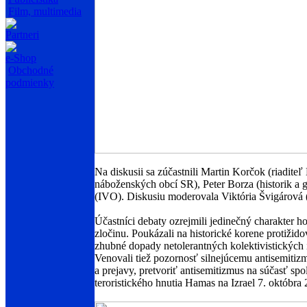
Film, multimedia
Partneri
e-Shop
Obchodné
podmienky
Na diskusii sa zúčastnili Martin Korčok (riadit
náboženských obcí SR), Peter Borza (historik a 
(IVO). Diskusiu moderovala Viktória Švigárová 
Účastníci debaty ozrejmili jedinečný charakter h
zločinu. Poukázali na historické korene protižid
zhubné dopady netolerantných kolektivistických i
Venovali tiež pozornosť silnejúcemu antisemitizm
a prejavy, pretvoriť antisemitizmus na súčasť s
teroristického hnutia Hamas na Izrael 7. októbra