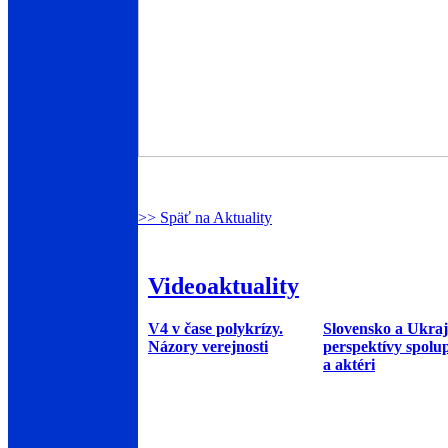
>> Späť na Aktuality
Videoaktuality
V4 v čase polykrízy.
Slovensko a Ukraj
Názory verejnosti
perspektívy spolu
a aktéri