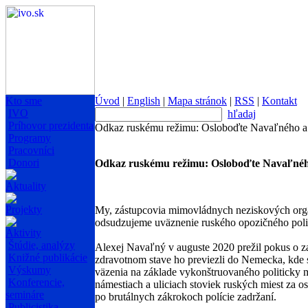
Kto sme
Úvod
|
English
|
Mapa stránok
|
RSS
|
Kontakt
IVO
hľadaj
Príhovor prezidenta
Odkaz ruskému režimu: Osloboďte Navaľného a
Programy
Pracovníci
Donori
Odkaz ruskému režimu: Osloboďte Navaľnéh
Aktuality
Projekty
My, zástupcovia mimovládnych neziskových organ
odsudzujeme uväznenie ruského opozičného polit
Aktivity
Štúdie, analýzy
Alexej Navaľný v auguste 2020 prežil pokus o z
Knižné publikácie
zdravotnom stave ho previezli do Nemecka, kde sa
Výskumy
väzenia na základe vykonštruovaného politicky m
Konferencie,
námestiach a uliciach stoviek ruských miest za o
semináre
po brutálnych zákrokoch polície zadržaní.
Publicistika