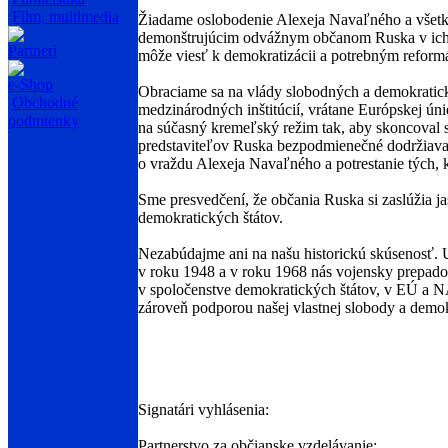
Film, multimedia
Žiadame oslobodenie Alexeja Navaľného a všetký
demonštrujúcim odvážnym občanom Ruska v ich zá
Partneri
môže viesť k demokratizácii a potrebným reformá
e-Shop
Obraciame sa na vlády slobodných a demokratický
Obchodné
medzinárodných inštitúcií, vrátane Európskej úni
podmienky
na súčasný kremeľský režim tak, aby skoncoval 
predstaviteľov Ruska bezpodmienečné dodržiavan
o vraždu Alexeja Navaľného a potrestanie tých, kt
Sme presvedčení, že občania Ruska si zaslúžia ja
demokratických štátov.
Nezabúdajme ani na našu historickú skúsenosť. Už 
v roku 1948 a v roku 1968 nás vojensky prepado
v spoločenstve demokratických štátov, v EÚ a NA
zároveň podporou našej vlastnej slobody a demok
Signatári vyhlásenia:
Partnerstvo za občianske vzdelávanie: