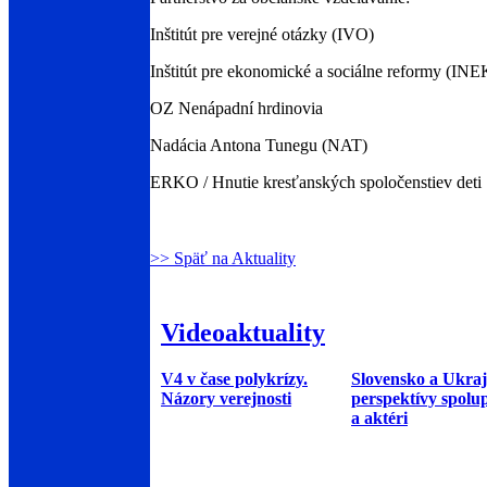
Inštitút pre verejné otázky (IVO)
Inštitút pre ekonomické a sociálne reformy (IN
OZ Nenápadní hrdinovia
Nadácia Antona Tunegu (NAT)
ERKO / Hnutie kresťanských spoločenstiev deti
>> Späť na Aktuality
Videoaktuality
V4 v čase polykrízy.
Slovensko a Ukraj
Názory verejnosti
perspektívy spolu
a aktéri