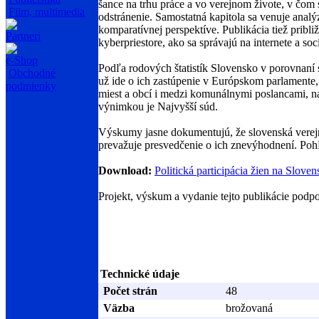
šance na trhu práce a vo verejnom živote, v čom s
Film, multimedia
odstránenie. Samostatná kapitola sa venuje analýz
komparatívnej perspektíve. Publikácia tiež pribl
Partneri
kyberpriestore, ako sa správajú na internete a soc
e-Shop
Podľa rodových štatistík Slovensko v porovnaní s
Obchodné
už ide o ich zastúpenie v Európskom parlamente
podmienky
miest a obcí i medzi komunálnymi poslancami, na 
výnimkou je Najvyšší súd.
Výskumy jasne dokumentujú, že slovenská verejno
prevažuje presvedčenie o ich znevýhodnení. Pohľ
Download:
Politická participácia žien na Sloven
Projekt, výskum a vydanie tejto publikácie podp
Technické údaje
Počet strán
48
Väzba
brožovaná