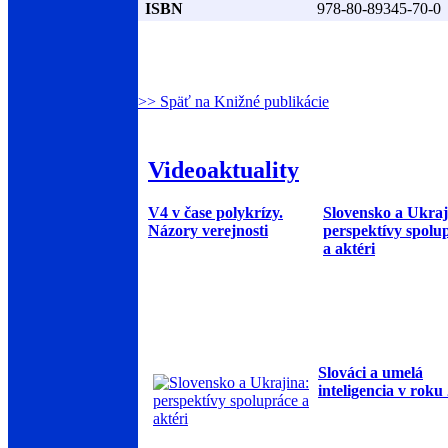
ISBN
978-80-89345-70-0
>> Späť na Knižné publikácie
Videoaktuality
V4 v čase polykrízy.
Slovensko a Ukraj
Názory verejnosti
perspektívy spolu
a aktéri
Slováci a umelá
inteligencia v roku