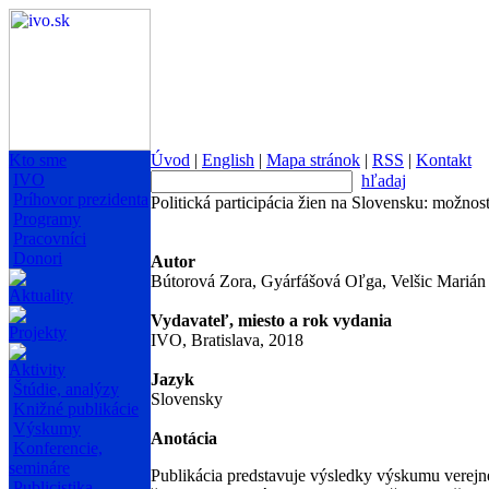
Kto sme
Úvod
|
English
|
Mapa stránok
|
RSS
|
Kontakt
IVO
hľadaj
Príhovor prezidenta
Politická participácia žien na Slovensku: možnost
Programy
Pracovníci
Donori
Autor
Bútorová Zora, Gyárfášová Oľga, Velšic Marián
Aktuality
Vydavateľ, miesto a rok vydania
Projekty
IVO, Bratislava, 2018
Aktivity
Jazyk
Štúdie, analýzy
Slovensky
Knižné publikácie
Výskumy
Anotácia
Konferencie,
semináre
Publikácia predstavuje výsledky výskumu verejnej
Publicistika