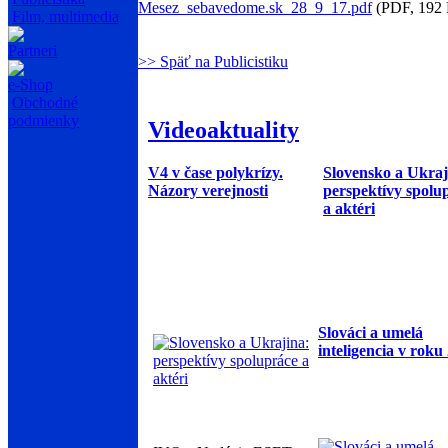
Mesez_sebavedome.sk_28_9_17.pdf
(PDF, 192
Film, multimedia
Partneri
>> Späť na Publicistiku
e-Shop
Obchodné
podmienky
Videoaktuality
V4 v čase polykrízy.
Slovensko a Ukraj
Názory verejnosti
perspektívy spolu
a aktéri
Slováci a umelá
inteligencia v roku