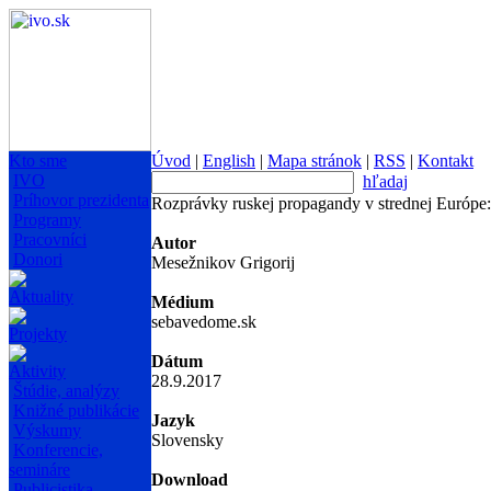
Kto sme
Úvod
|
English
|
Mapa stránok
|
RSS
|
Kontakt
IVO
hľadaj
Príhovor prezidenta
Rozprávky ruskej propagandy v strednej Európe:
Programy
Pracovníci
Autor
Donori
Mesežnikov Grigorij
Aktuality
Médium
sebavedome.sk
Projekty
Dátum
Aktivity
28.9.2017
Štúdie, analýzy
Knižné publikácie
Jazyk
Výskumy
Slovensky
Konferencie,
semináre
Download
Publicistika