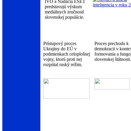
IVO a Nadácia ESET
predstavujú výskum
mediálnych zručností
slovenskej populácie.
Prístupový proces
Proces prechodu k
Ukrajiny do EÚ v
demokracii v konte
podmienkach celoplošnej
formovania a fungo
vojny, ktorú proti nej
slovenskej štátnosti.
rozpútal ruský režim.