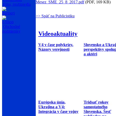
Mesez_SME_25_8_2017.pdf
(PDF, 169 KB)
Film, multimedia
Partneri
>> Späť na Publicistiku
e-Shop
Obchodné
podmienky
Videoaktuality
V4 v čase polykrízy.
Slovensko a Ukraj
Názory verejnosti
perspektívy spolu
a aktéri
Európska únia,
Tridsať rokov
Ukrajina a V4:
samostatného
Integrácia v čase vojny
Slovenska. Šesť