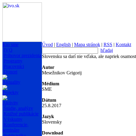
Kto sme
Úvod
|
English
|
Mapa stránok
|
RSS
|
Kontakt
IVO
hľadaj
Príhovor prezidenta
Slovensku sa darí nie vďaka, ale napriek osamos
Programy
Pracovníci
Autor
Donori
Mesežnikov Grigorij
Aktuality
Médium
SME
Projekty
Dátum
Aktivity
25.8.2017
Štúdie, analýzy
Knižné publikácie
Jazyk
Výskumy
Slovensky
Konferencie,
semináre
Download
Publicistika