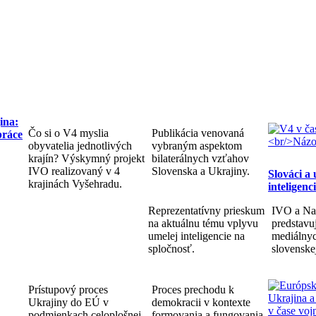
ina:
Čo si o V4 myslia
Publikácia venovaná
práce
obyvatelia jednotlivých
vybraným aspektom
krajín? Výskymný projekt
bilaterálnych vzťahov
IVO realizovaný v 4
Slovenska a Ukrajiny.
Slováci a
krajinách Vyšehradu.
inteligenc
Reprezentatívny prieskum
IVO a Na
na aktuálnu tému vplyvu
predstav
umelej inteligencie na
mediálnyc
spločnosť.
slovenske
Prístupový proces
Proces prechodu k
Ukrajiny do EÚ v
demokracii v kontexte
podmienkach celoplošnej
formovania a fungovania