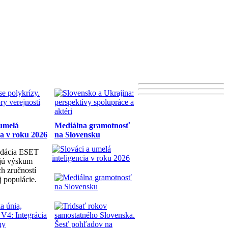
 umelá
Mediálna gramotnosť
ia v roku 2026
na Slovensku
dácia ESET
ujú výskum
h zručností
j populácie.