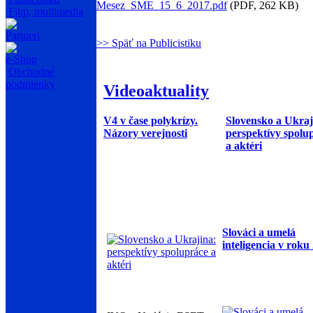
Mesez_SME_15_6_2017.pdf
(PDF, 262 KB)
Film, multimedia
Partneri
>> Späť na Publicistiku
e-Shop
Obchodné
podmienky
Videoaktuality
V4 v čase polykrízy.
Slovensko a Ukraj
Názory verejnosti
perspektívy spolu
a aktéri
Slováci a umelá
inteligencia v roku