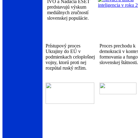
IVO a Nadácia ESET
predstavujú výskum
mediálnych zručností
slovenskej populácie.
Prístupový proces
Proces prechodu k
Ukrajiny do EÚ v
demokracii v konte
podmienkach celoplošnej
formovania a fungo
vojny, ktorú proti nej
slovenskej štátnosti.
rozpútal ruský režim.