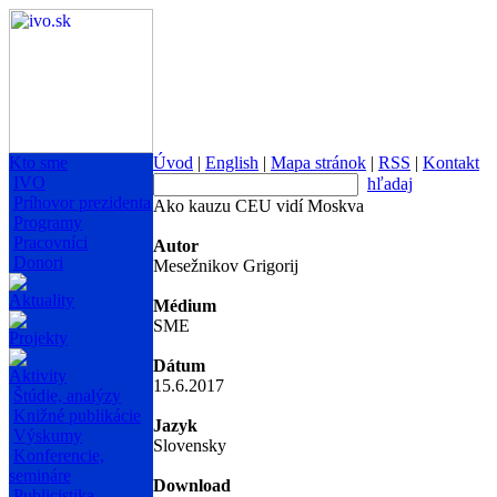
Kto sme
Úvod
|
English
|
Mapa stránok
|
RSS
|
Kontakt
IVO
hľadaj
Príhovor prezidenta
Ako kauzu CEU vidí Moskva
Programy
Pracovníci
Autor
Donori
Mesežnikov Grigorij
Aktuality
Médium
SME
Projekty
Dátum
Aktivity
15.6.2017
Štúdie, analýzy
Knižné publikácie
Jazyk
Výskumy
Slovensky
Konferencie,
semináre
Download
Publicistika