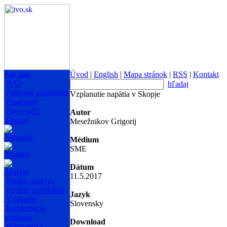
Kto sme
Úvod
|
English
|
Mapa stránok
|
RSS
|
Kontakt
IVO
hľadaj
Príhovor prezidenta
Vzplanutie napätia v Skopje
Programy
Pracovníci
Autor
Donori
Mesežnikov Grigorij
Aktuality
Médium
SME
Projekty
Dátum
Aktivity
11.5.2017
Štúdie, analýzy
Knižné publikácie
Jazyk
Výskumy
Slovensky
Konferencie,
semináre
Download
Publicistika