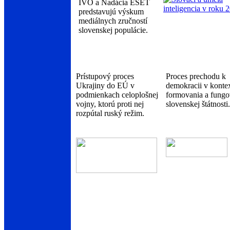
IVO a Nadácia ESET
predstavujú výskum
mediálnych zručností
slovenskej populácie.
Prístupový proces
Proces prechodu k
Ukrajiny do EÚ v
demokracii v konte
podmienkach celoplošnej
formovania a fungo
vojny, ktorú proti nej
slovenskej štátnosti.
rozpútal ruský režim.