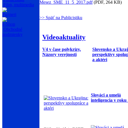
Mesez_SME_11_5_2017.pdf
(PDF, 264 KB)
Film, multimedia
Partneri
>> Späť na Publicistiku
e-Shop
Obchodné
podmienky
Videoaktuality
V4 v čase polykrízy.
Slovensko a Ukraj
Názory verejnosti
perspektívy spolu
a aktéri
Slováci a umelá
inteligencia v roku