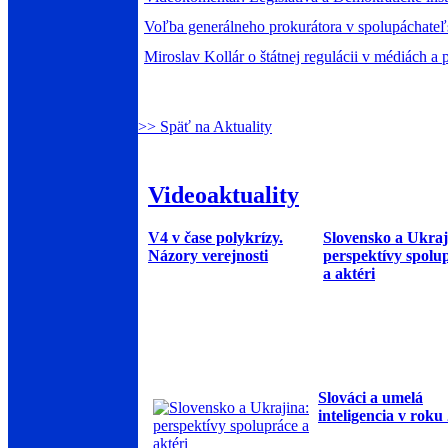
Voľba generálneho prokurátora v spolupáchateľ
Miroslav Kollár o štátnej regulácii v médiách 
>> Späť na Aktuality
Videoaktuality
V4 v čase polykrízy.
Slovensko a Ukraj
Názory verejnosti
perspektívy spolu
a aktéri
Slováci a umelá
inteligencia v roku