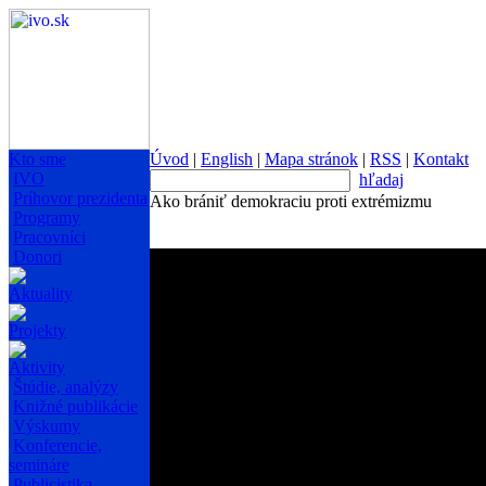
Kto sme
Úvod
|
English
|
Mapa stránok
|
RSS
|
Kontakt
IVO
hľadaj
Príhovor prezidenta
Ako brániť demokraciu proti extrémizmu
Programy
Pracovníci
Donori
Aktuality
Projekty
Aktivity
Štúdie, analýzy
Knižné publikácie
Výskumy
Konferencie,
semináre
Publicistika