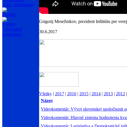
Film, multimedia
Partneri
Grigorij Mesežnikov, prezident Inštitútu pre vere
e-Shop
Obchodné
30.6.2017
podmienky
Všetky
|
2017
|
2016
|
2015
|
2014
|
2013
|
2012
Názov
Videokomentár: Vývoj slovenskej spoločnosti 
Videokomentár: Hlavné zistenia hodnotenia kval
Videokomentár: Legislatíva a Demokratické inšt