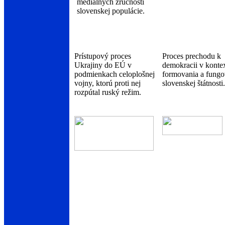
mediálnych zručností
slovenskej populácie.
Prístupový proces
Proces prechodu k
Ukrajiny do EÚ v
demokracii v konte
podmienkach celoplošnej
formovania a fungo
vojny, ktorú proti nej
slovenskej štátnosti.
rozpútal ruský režim.