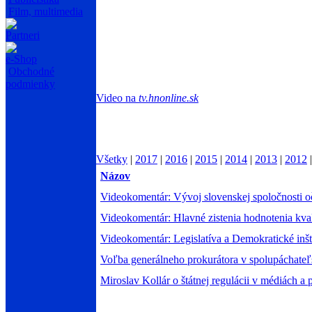
Film, multimedia
Partneri
e-Shop
Obchodné
podmienky
Video na
tv.hnonline.sk
Všetky
|
2017
|
2016
|
2015
|
2014
|
2013
|
2012
Názov
Videokomentár: Vývoj slovenskej spoločnosti 
Videokomentár: Hlavné zistenia hodnotenia kval
Videokomentár: Legislatíva a Demokratické inšt
Voľba generálneho prokurátora v spolupáchateľ
Miroslav Kollár o štátnej regulácii v médiách 