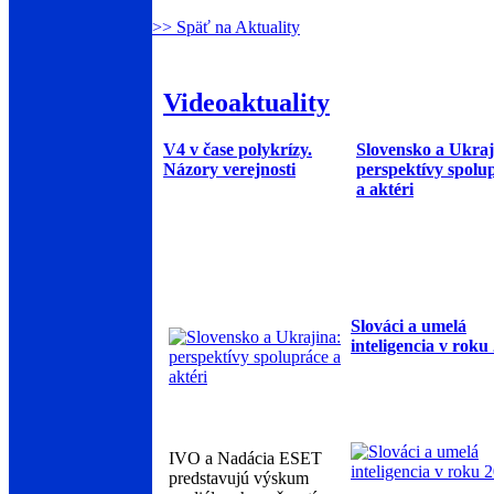
>> Späť na Aktuality
Videoaktuality
V4 v čase polykrízy.
Slovensko a Ukraj
Názory verejnosti
perspektívy spolu
a aktéri
Slováci a umelá
inteligencia v roku
IVO a Nadácia ESET
predstavujú výskum