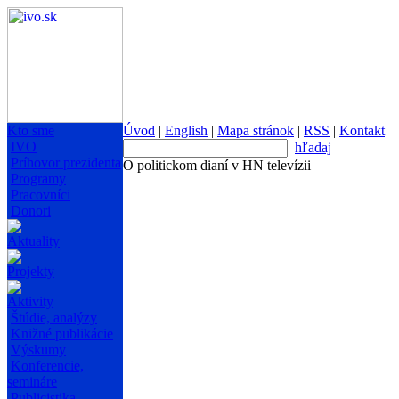
Kto sme
Úvod
|
English
|
Mapa stránok
|
RSS
|
Kontakt
IVO
hľadaj
Príhovor prezidenta
O politickom dianí v HN televízii
Programy
Pracovníci
Donori
Aktuality
Projekty
Aktivity
Štúdie, analýzy
Knižné publikácie
Výskumy
Konferencie,
semináre
Publicistika