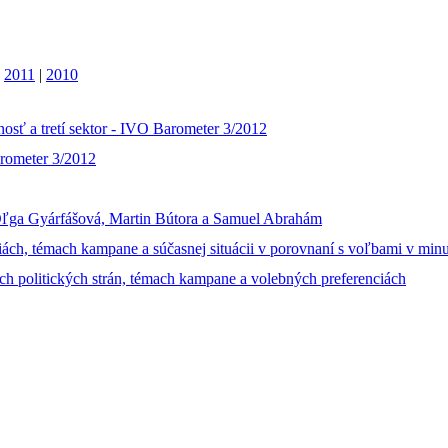
|
2011
|
2010
osť a tretí sektor - IVO Barometer 3/2012
arometer 3/2012
Oľga Gyárfášová, Martin Bútora a Samuel Abrahám
iách, témach kampane a súčasnej situácii v porovnaní s voľbami v minu
ch politických strán, témach kampane a volebných preferenciách