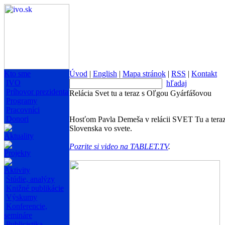
Kto sme
Úvod
|
English
|
Mapa stránok
|
RSS
|
Kontakt
IVO
hľadaj
Príhovor prezidenta
Relácia Svet tu a teraz s Oľgou Gyárfášovou
Programy
Pracovníci
Donori
Hosťom Pavla Demeša v relácii SVET Tu a teraz 
Slovenska vo svete.
Aktuality
Pozrite si video na TABLET.TV
.
Projekty
Aktivity
Štúdie, analýzy
Knižné publikácie
Výskumy
Konferencie,
semináre
Publicistika