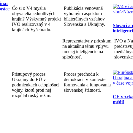
ina:
Čo si o V4 myslia
Publikácia venovaná
práce
obyvatelia jednotlivých
vybraným aspektom
krajín? Výskymný projekt
bilaterálnych vzťahov
IVO realizovaný v 4
Slovenska a Ukrajiny.
Slováci a
krajinách Vyšehradu.
inteligenc
Reprezentatívny prieskum
IVO a Na
na aktuálnu tému vplyvu
predstav
umelej inteligencie na
mediálnyc
spločnosť.
slovenske
Prístupový proces
Proces prechodu k
Ukrajiny do EÚ v
demokracii v kontexte
podmienkach celoplošnej
formovania a fungovania
vojny, ktorú proti nej
slovenskej štátnosti.
rozpútal ruský režim.
CE v zrka
médií