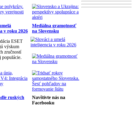
 umelá
Mediálna gramotnosť
ia v roku 2026
na Slovensku
dácia ESET
ujú výskum
h zručností
j populácie.
dle ruských
Navštívte nás na
Facebooku