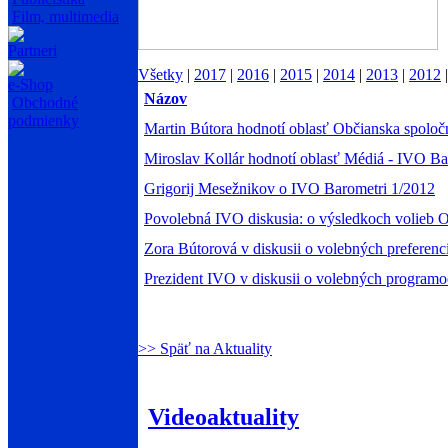
Film, multimedia
Partneri
Všetky
|
2017
|
2016
|
2015
|
2014
|
2013
|
2012
e-Shop
Názov
Obchodné
podmienky
Martin Bútora hodnotí oblasť Občianska spoločn
Miroslav Kollár hodnotí oblasť Médiá - IVO B
Grigorij Mesežnikov o IVO Barometri 1/2012
Povolebná IVO diskusia: o výsledkoch volieb 
Zora Bútorová v diskusii o volebných preferenc
Prezident IVO v diskusii o volebných programo
>> Späť na Aktuality
Videoaktuality