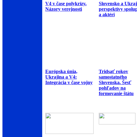
V4 v čase polykrízy.
Slovensko a Ukraj
Názory verejnosti
perspektívy spolu
a aktéri
Európska únia,
Tridsať rokov
Ukrajina a V4:
samostatného
Integrácia v čase vojny
Slovenska. Šesť
pohľadov na
formovanie štátu