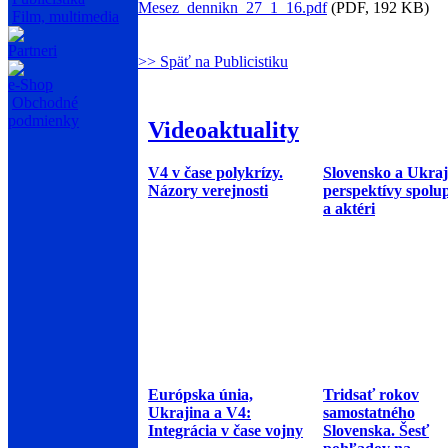
Mesez_dennikn_27_1_16.pdf
(PDF, 192 KB)
Film, multimedia
Partneri
>> Späť na Publicistiku
e-Shop
Obchodné
podmienky
Videoaktuality
V4 v čase polykrízy.
Slovensko a Ukraj
Názory verejnosti
perspektívy spolu
a aktéri
Európska únia,
Tridsať rokov
Ukrajina a V4:
samostatného
Integrácia v čase vojny
Slovenska. Šesť