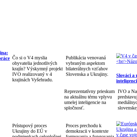
ina:
Čo si o V4 myslia
Publikácia venovaná
práce
obyvatelia jednotlivých
vybraným aspektom
krajín? Výskymný projekt
bilaterálnych vzťahov
IVO realizovaný v 4
Slovenska a Ukrajiny.
Slováci a
krajinách Vyšehradu.
inteligenc
Reprezentatívny prieskum
IVO a Na
na aktuálnu tému vplyvu
predstav
umelej inteligencie na
mediálnyc
spločnosť.
slovenske
Prístupový proces
Proces prechodu k
Ukrajiny do EÚ v
demokracii v kontexte
podmienkach celoplošnej
formovania a fungovania