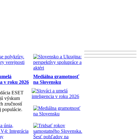
 umelá
Mediálna gramotnosť
ia v roku 2026
na Slovensku
dácia ESET
ujú výskum
h zručností
j populácie.