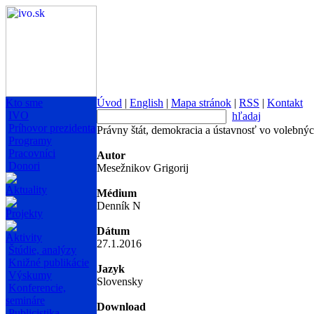
Kto sme
Úvod
|
English
|
Mapa stránok
|
RSS
|
Kontakt
IVO
hľadaj
Príhovor prezidenta
Právny štát, demokracia a ústavnosť vo volebný
Programy
Pracovníci
Autor
Donori
Mesežnikov Grigorij
Aktuality
Médium
Denník N
Projekty
Dátum
Aktivity
27.1.2016
Štúdie, analýzy
Knižné publikácie
Jazyk
Výskumy
Slovensky
Konferencie,
semináre
Download
Publicistika