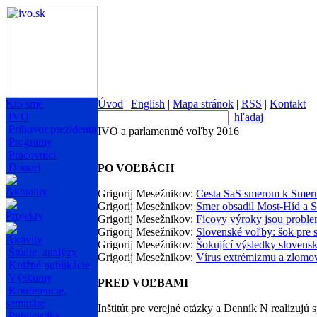
Kto sme
Úvod
|
English
|
Mapa stránok
|
RSS
|
Kontakt
IVO
hľadaj
Príhovor prezidenta
IVO a parlamentné voľby 2016
Programy
Pracovníci
Donori
PO VOĽBÁCH
Aktuality
Grigorij Mesežnikov:
Cesta SaS smerom k Smeru
Grigorij Mesežnikov:
Smer obsadil Most-Híd a Si
Projekty
Grigorij Mesežnikov:
Ficovy výroky jsou problem
Grigorij Mesežnikov:
Slovenské voľby: šok pre 
Aktivity
Grigorij Mesežnikov:
Šokující výsledky slovens
Štúdie, analýzy
Grigorij Mesežnikov:
Vírus extrémizmu a zlomo
Knižné publikácie
Výskumy
PRED VOĽBAMI
Konferencie,
semináre
Inštitút pre verejné otázky a Denník N realizujú
Publicistika