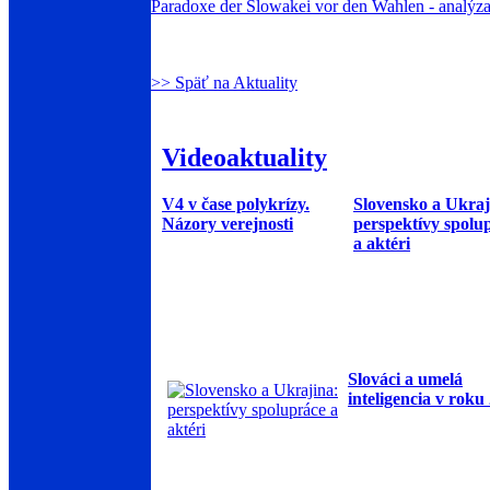
Paradoxe der Slowakei vor den Wahlen - analýz
>> Späť na Aktuality
Videoaktuality
V4 v čase polykrízy.
Slovensko a Ukraj
Názory verejnosti
perspektívy spolu
a aktéri
Slováci a umelá
inteligencia v roku