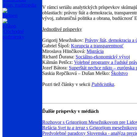
Film, multimedia
V rámci seriálu analytických príspevkov skúmajú 
oblastiach: právny štát a demokracia, transparen
Partneri
vývoj, zahraničná politika a obrana, budúcnosť E
e-Shop
Jednotlivé príspevky
Obchodné
podmienky
Grigorij Mesežnikov:
Právny štát, demokracia a 
Gabriel Šípoš:
Korupcia a transparentnosť
Miroslava Hlinčíková:
Migrácia
Richard Ďurana:
Sociálno-ekonomický vývoj
Kálmán Petőcz:
Volebné programy a ľudské prá
Jozef Bátora:
Superštát nechce nikto – európska 
Saskia Repčíková – Dušan Meško:
Školstvo
Pozri tiež články v sekcii
Publicistika
.
Ďalšie príspevky v médiách
Rozhovor s Grigorijom Mesežnikovom pre Lido
Relácia
Svet tu a teraz
s Grigorijom mesežnikovo
Predvolebné paradoxy Slovenska - analýza prez