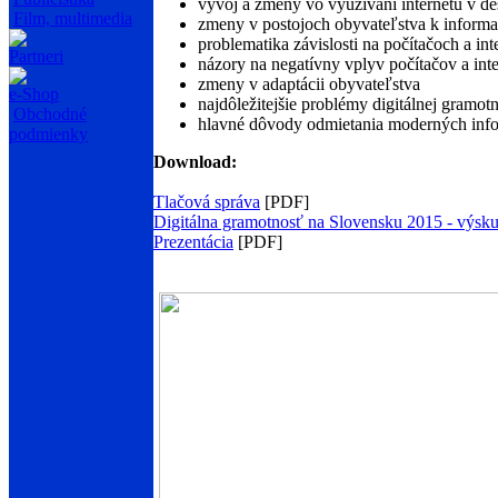
vývoj a zmeny vo využívaní internetu v de
Film, multimedia
zmeny v postojoch obyvateľstva k inform
problematika závislosti na počítačoch a int
Partneri
názory na negatívny vplyv počítačov a int
zmeny v adaptácii obyvateľstva
e-Shop
najdôležitejšie problémy digitálnej gramotn
Obchodné
hlavné dôvody odmietania moderných info
podmienky
Download:
Tlačová správa
[PDF]
Digitálna gramotnosť na Slovensku 2015 - výsk
Prezentácia
[PDF]