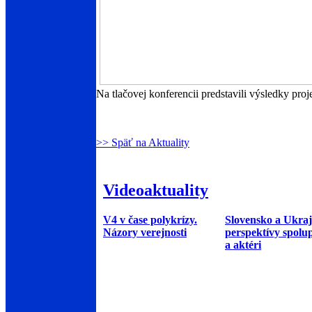
Na tlačovej konferencii predstavili výsledky pro
>> Späť na Aktuality
Videoaktuality
V4 v čase polykrízy.
Slovensko a Ukraj
Názory verejnosti
perspektívy spolu
a aktéri