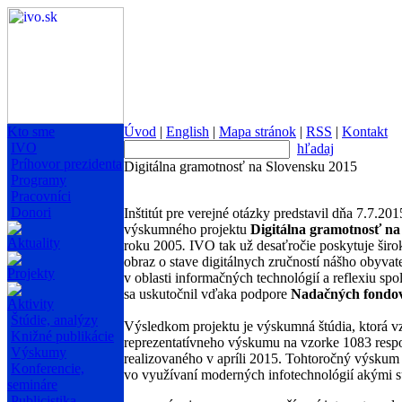
Kto sme
Úvod
|
English
|
Mapa stránok
|
RSS
|
Kontakt
IVO
hľadaj
Príhovor prezidenta
Digitálna gramotnosť na Slovensku 2015
Programy
Pracovníci
Donori
Inštitút pre verejné otázky predstavil dňa 7.7.2
výskumného projektu
Digitálna gramotnosť na
Aktuality
roku 2005
.
IVO tak už desaťročie poskytuje širok
obraz o stave digitálnych zručností nášho obyvat
Projekty
v oblasti informačných technológií a reflexiu s
sa uskutočnil vďaka podpore
Nadačných fondov
Aktivity
Štúdie, analýzy
Výsledkom projektu je výskumná štúdia, ktorá v
Knižné publikácie
reprezentatívneho výskumu na vzorke 1083 respo
Výskumy
realizovaného v apríli 2015. Tohtoročný výskum 
Konferencie,
vo využívaní moderných infotechnológií akými s
semináre
Publicistika