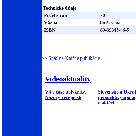
Technické údaje
Počet strán
70
Väzba
brožovaná
ISBN
80-89345-46-5
>> Späť na Knižné publikácie
Videoaktuality
V4 v čase polykrízy.
Slovensko a Ukraj
Názory verejnosti
perspektívy spolu
a aktéri