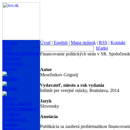
Kto sme
Úvod
|
English
|
Mapa stránok
|
RSS
|
Kontakt
IVO
hľadaj
Príhovor prezidenta
Financovanie politických strán v SR. Spoločensko
Programy
Pracovníci
Donori
Autor
Mesežnikov Grigorij
Aktuality
Vydavateľ, miesto a rok vydania
Projekty
Inštitút pre verejné otázky, Bratislava, 2014
Aktivity
Jazyk
Štúdie, analýzy
Slovensky
Knižné publikácie
Výskumy
Anotácia
Konferencie,
semináre
Publikácia sa zaoberá problematikou financovania
Publicistika