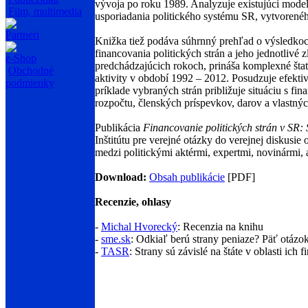
vývoja po roku 1989. Analyzuje existujúci model 
Film, multimedia
usporiadania politického systému SR, vytvorenéh
Partneri
Knižka tiež podáva súhrnný prehľad o výsledkoc
financovania politických strán a jeho jednotlivé 
e-Shop
predchádzajúcich rokoch, prináša komplexné štat
Obchodné
aktivity v období 1992 – 2012. Posudzuje efekti
podmienky
príklade vybraných strán približuje situáciu s f
rozpočtu, členských príspevkov, darov a vlastných
Publikácia
Financovanie politických strán v SR: S
Inštitútu pre verejné otázky do verejnej diskusie
medzi politickými aktérmi, expertmi, novinármi,
Download:
Obsah publikácie
[PDF]
Recenzie, ohlasy
-
Michal Hvorecký
: Recenzia na knihu
-
sme.sk
: Odkiaľ berú strany peniaze? Päť otázok
-
TASR
: Strany sú závislé na štáte v oblasti ich 