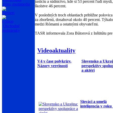
justíciu a súdnictvo, kde si 53 percent ľudí myslí
Film, multimedia
školstve 46 percent.
Partneri
V posledných troch oblastiach približne polovica
za zhoršenú, dosahoval okolo 40 percent. Týkalo
e-Shop
medzi Rómami a ostatnými obyvateľmi.
Obchodné
podmienky
TASR informovala Zora Bútorová z Inštitútu pre 
Videoaktuality
V4 v čase polykrízy.
Slovensko a Ukraj
Názory verejnosti
perspektívy spolu
a aktéri
Slováci a umelá
inteligencia v roku