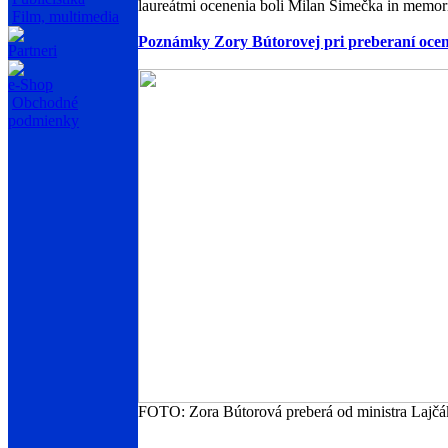
laureátmi ocenenia boli Milan Šimečka in memor
Film, multimedia
Poznámky Zory Bútorovej pri preberaní oce
Partneri
e-Shop
Obchodné
podmienky
FOTO: Zora Bútorová preberá od ministra Lajčák