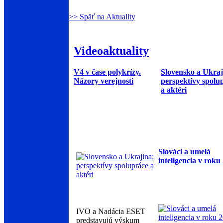
>> Späť na Aktuality
Videoaktuality
V4 v čase polykrízy.
Slovensko a Ukraj
Názory verejnosti
perspektívy spolu
a aktéri
Slováci a umelá
inteligencia v roku
IVO a Nadácia ESET
predstavujú výskum