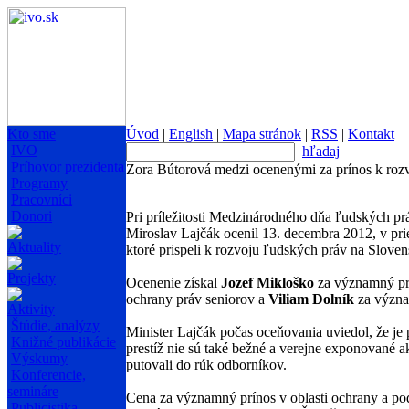
Kto sme
Úvod
|
English
|
Mapa stránok
|
RSS
|
Kontakt
IVO
hľadaj
Príhovor prezidenta
Zora Bútorová medzi ocenenými za prínos k roz
Programy
Pracovníci
Donori
Pri príležitosti Medzinárodného dňa ľudských pr
Miroslav Lajčák ocenil 13. decembra 2012, v pri
Aktuality
ktoré prispeli k rozvoju ľudských práv na Sloven
Projekty
Ocenenie získal
Jozef Mikloško
za významný prí
ochrany práv seniorov a
Viliam Dolník
za význa
Aktivity
Štúdie, analýzy
Minister Lajčák počas oceňovania uviedol, že je 
Knižné publikácie
prestíž nie sú také bežné a verejne exponované a
Výskumy
putovali do rúk odborníkov.
Konferencie,
semináre
Cena za významný prínos v oblasti ochrany a po
Publicistika