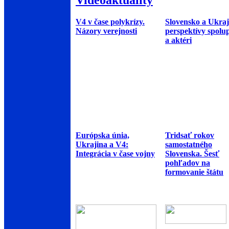
V4 v čase polykrízy.
Slovensko a Ukraj
Názory verejnosti
perspektívy spolu
a aktéri
Európska únia,
Tridsať rokov
Ukrajina a V4:
samostatného
Integrácia v čase vojny
Slovenska. Šesť
pohľadov na
formovanie štátu