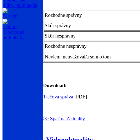
Film, multimedia
Rozhodne správny
Partneri
Skôr správny
e-Shop
Obchodné
Skôr nesprávny
podmienky
Rozhodne nesprávny
Neviem, neuvažoval/a som o tom
Download:
Tlačová správa
[PDF]
>> Späť na Aktuality
Videoaktuality