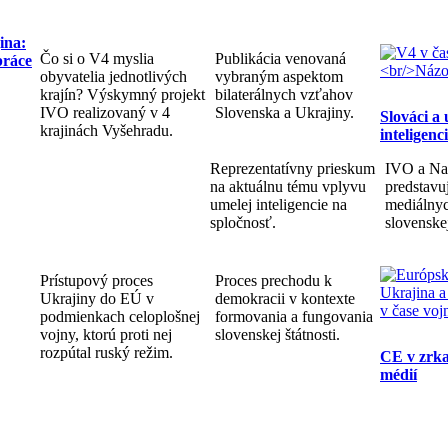
ina:
Čo si o V4 myslia
Publikácia venovaná
práce
obyvatelia jednotlivých
vybraným aspektom
krajín? Výskymný projekt
bilaterálnych vzťahov
IVO realizovaný v 4
Slovenska a Ukrajiny.
Slováci a
krajinách Vyšehradu.
inteligenc
Reprezentatívny prieskum
IVO a Na
na aktuálnu tému vplyvu
predstav
umelej inteligencie na
mediálnyc
spločnosť.
slovenske
Prístupový proces
Proces prechodu k
Ukrajiny do EÚ v
demokracii v kontexte
podmienkach celoplošnej
formovania a fungovania
vojny, ktorú proti nej
slovenskej štátnosti.
rozpútal ruský režim.
CE v zrka
médií