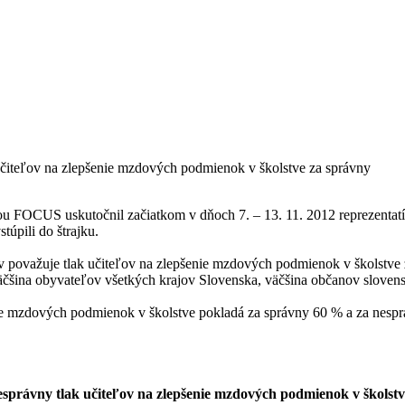
čiteľov na zlepšenie mzdových podmienok v školstve za správny
ntúrou FOCUS uskutočnil začiatkom v dňoch 7. – 13. 11. 2012 reprezen
túpili do štrajku.
 považuje tlak učiteľov na zlepšenie mzdových podmienok v školstve
väčšina obyvateľov všetkých krajov Slovenska, väčšina občanov slovens
ie mzdových podmienok v školstve pokladá za správny 60 % a za nesp
esprávny tlak učiteľov na zlepšenie mzdových podmienok v školst