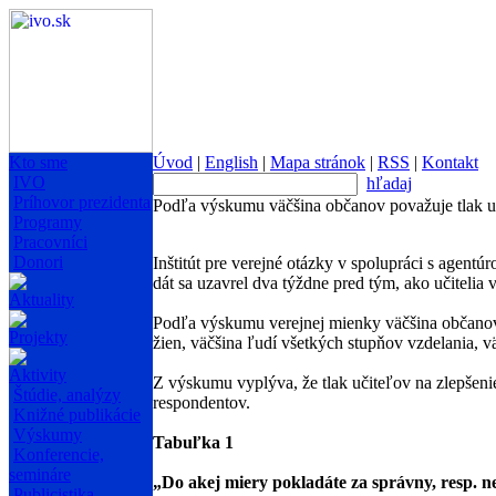
Kto sme
Úvod
|
English
|
Mapa stránok
|
RSS
|
Kontakt
IVO
hľadaj
Príhovor prezidenta
Podľa výskumu väčšina občanov považuje tlak u
Programy
Pracovníci
Donori
Inštitút pre verejné otázky v spolupráci s age
dát sa uzavrel dva týždne pred tým, ako učitelia vs
Aktuality
Podľa výskumu verejnej mienky väčšina občanov
Projekty
žien, väčšina ľudí všetkých stupňov vzdelania, 
Aktivity
Z výskumu vyplýva, že tlak učiteľov na zlepšen
Štúdie, analýzy
respondentov.
Knižné publikácie
Výskumy
Tabuľka 1
Konferencie,
semináre
„Do akej miery pokladáte za správny, resp. n
Publicistika