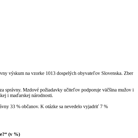
tatívny výskum na vzorke 1013 dospelých obyvateľov Slovenska. Zber
 za správny. Mzdové požiadavky učiteľov podporuje väčšina mužov i
kej i maďarskej národnosti.
rávny 33 % občanov. K otázke sa nevedelo vyjadriť 7 %
ve?“ (v %)