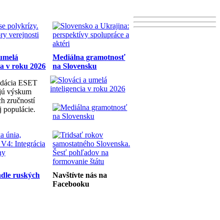
 umelá
Mediálna gramotnosť
ia v roku 2026
na Slovensku
dácia ESET
ujú výskum
h zručností
j populácie.
dle ruských
Navštívte nás na
Facebooku