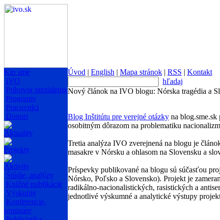
Kto sme
Úvod
|
English
|
Mapa stránok
|
RSS
|
Kontakt
IVO
hľadaj
Príhovor prezidenta
Nový článok na IVO blogu: Nórska tragédia a S
Programy
Pracovníci
Donori
Blog Inštitútu pre verejné otázky
na blog.sme.sk 
osobitným dôrazom na problematiku nacionalizm
Aktuality
Tretia analýza IVO zverejnená na blogu je člán
Projekty
masakre v Nórsku a ohlasom na Slovensku a slo
Aktivity
Príspevky publikované na blogu sú súčasťou proj
Štúdie, analýzy
Nórsko, Poľsko a Slovensko). Projekt je zameraný
Knižné publikácie
radikálno-nacionalistických, rasistických a ant
Výskumy
jednotlivé výskumné a analytické výstupy projek
Konferencie,
semináre
Publicistika