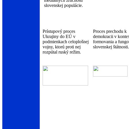
mediálnych zručností
slovenskej populácie.
Prístupový proces
Proces prechodu k
Ukrajiny do EÚ v
demokracii v konte
podmienkach celoplošnej
formovania a fungo
vojny, ktorú proti nej
slovenskej štátnosti.
rozpútal ruský režim.