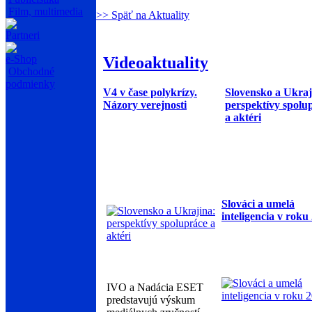
Film, multimedia
>> Späť na Aktuality
Partneri
e-Shop
Videoaktuality
Obchodné
podmienky
V4 v čase polykrízy.
Slovensko a Ukraj
Názory verejnosti
perspektívy spolu
a aktéri
Slováci a umelá
inteligencia v roku
IVO a Nadácia ESET
predstavujú výskum