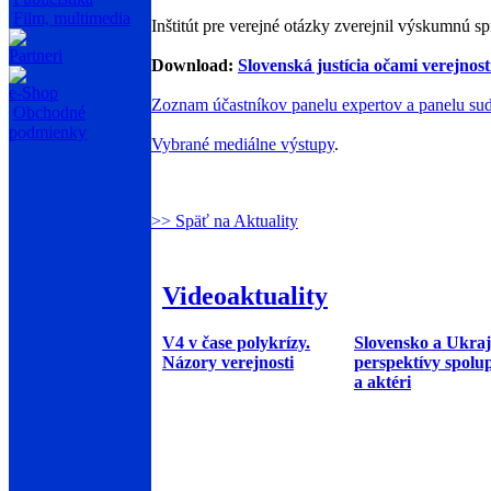
Film, multimedia
Inštitút pre verejné otázky zverejnil výskumnú s
Partneri
Download:
Slovenská justícia očami verejnos
e-Shop
Zoznam účastníkov panelu expertov a panelu su
Obchodné
podmienky
Vybrané mediálne výstupy
.
>> Späť na Aktuality
Videoaktuality
V4 v čase polykrízy.
Slovensko a Ukraj
Názory verejnosti
perspektívy spolu
a aktéri