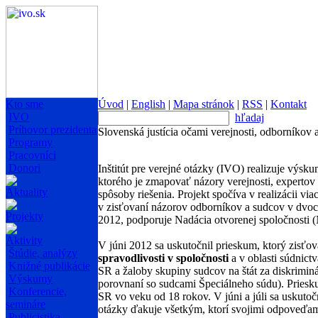
Kto sme
Úvod
|
English
|
Mapa stránok
|
RSS
|
Kontakt
IVO
hľadaj
Príhovor prezidenta
Slovenská justícia očami verejnosti, odborníkov 
Programy
Pracovníci
Donori
Inštitút pre verejné otázky (IVO) realizuje výsk
ktorého je zmapovať názory verejnosti, expertov
Aktuality
spôsoby riešenia. Projekt spočíva v realizácii 
v zisťovaní názorov odborníkov a sudcov v dvoch
Projekty
2012, podporuje Nadácia otvorenej spoločnosti
Aktivity
V júni 2012 sa uskutočnil prieskum, ktorý zisťo
Štúdie, analýzy
spravodlivosti v spoločnosti
a v oblasti súdnict
Knižné publikácie
SR a žaloby skupiny sudcov na štát za diskrimin
Výskumy
porovnaní so sudcami Špeciálneho súdu). Priesku
Konferencie,
SR vo veku od 18 rokov. V júni a júli sa uskutoč
semináre
otázky ďakuje všetkým, ktorí svojimi odpoveďam
Publicistika