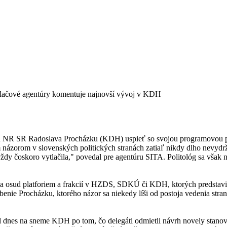
 tlačové agentúry komentuje najnovší vývoj v KDH
NR SR Radoslava Procházku (KDH) uspieť so svojou programovou plat
ázorom v slovenských politických stranách zatiaľ nikdy dlho nevydržal
 vždy čoskoro vytlačila," povedal pre agentúru SITA. Politológ sa však 
 na osud platforiem a frakcií v HZDS, SDKÚ či KDH, ktorých predstavit
obenie Procházku, ktorého názor sa niekedy líši od postoja vedenia str
dnes na sneme KDH po tom, čo delegáti odmietli návrh novely stanov p