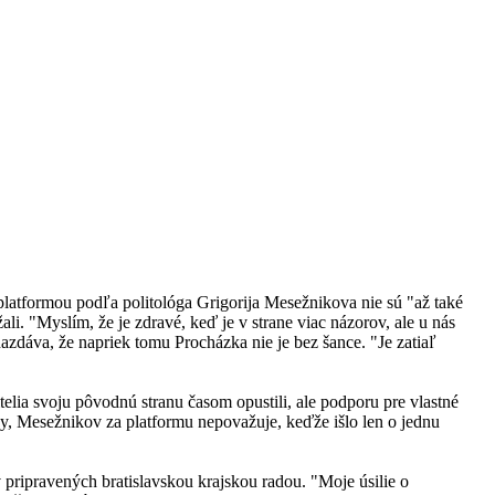
formou podľa politológa Grigorija Mesežnikova nie sú "až také
i. "Myslím, že je zdravé, keď je v strane viac názorov, ale u nás
nazdáva, že napriek tomu Procházka nie je bez šance. "Je zatiaľ
elia svoju pôvodnú stranu časom opustili, ale podporu pre vlastné
any, Mesežnikov za platformu nepovažuje, keďže išlo len o jednu
ripravených bratislavskou krajskou radou. "Moje úsilie o