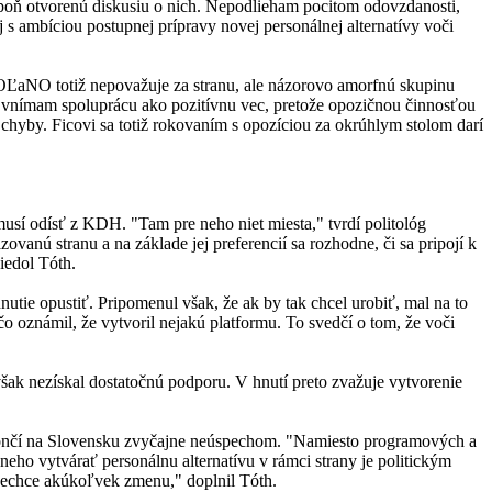
poň otvorenú diskusiu o nich. Nepodlieham pocitom odovzdanosti,
s ambíciou postupnej prípravy novej personálnej alternatívy voči
aNO totiž nepovažuje za stranu, ale názorovo amorfnú skupinu
nímam spoluprácu ako pozitívnu vec, pretože opozičnou činnosťou
ej chyby. Ficovi sa totiž rokovaním s opozíciou za okrúhlym stolom darí
sí odísť z KDH. "Tam pre neho niet miesta," tvrdí politológ
ovanú stranu a na základe jej preferencií sa rozhodne, či sa pripojí k
iedol Tóth.
utie opustiť. Pripomenul však, že ak by tak chcel urobiť, mal na to
 čo oznámil, že vytvoril nejakú platformu. To svedčí o tom, že voči
k nezískal dostatočnú podporu. V hnutí preto zvažuje vytvorenie
ny končí na Slovensku zvyčajne neúspechom. "Namiesto programových a
ho vytvárať personálnu alternatívu v rámci strany je politickým
 nechce akúkoľvek zmenu," doplnil Tóth.