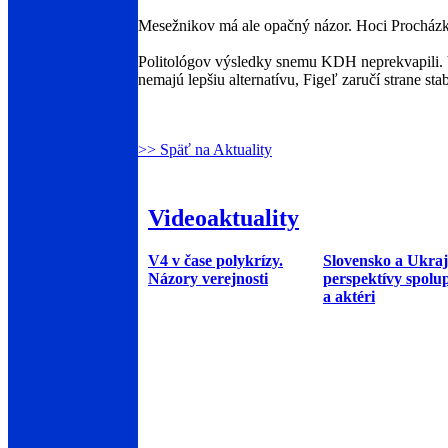
Mesežnikov má ale opačný názor. Hoci Procházk
Politológov výsledky snemu KDH neprekvapili. Vš
nemajú lepšiu alternatívu, Figeľ zaručí strane stab
>> Späť na Aktuality
Videoaktuality
V4 v čase polykrízy.
Slovensko a Ukraj
Názory verejnosti
perspektívy spolu
a aktéri