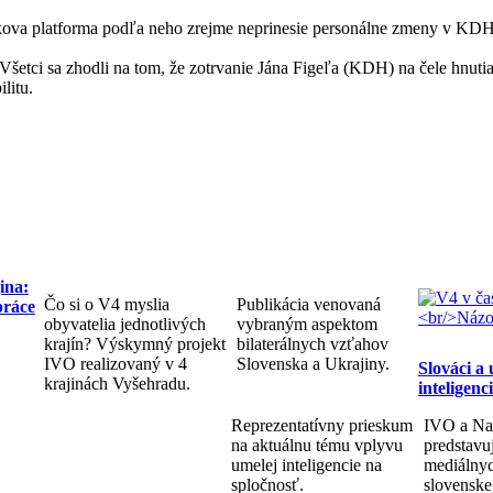
ova platforma podľa neho zrejme neprinesie personálne zmeny v KDH,
etci sa zhodli na tom, že zotrvanie Jána Figeľa (KDH) na čele hnutia 
ilitu.
ina:
Čo si o V4 myslia
Publikácia venovaná
práce
obyvatelia jednotlivých
vybraným aspektom
krajín? Výskymný projekt
bilaterálnych vzťahov
IVO realizovaný v 4
Slovenska a Ukrajiny.
Slováci a
krajinách Vyšehradu.
inteligenc
Reprezentatívny prieskum
IVO a Na
na aktuálnu tému vplyvu
predstav
umelej inteligencie na
mediálnyc
spločnosť.
slovenske