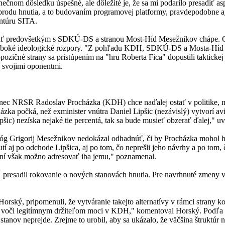
om dôsledku úspešné, ale dôležité je, že sa mi podarilo presadiť as
rodu hnutia, a to budovaním programovej platformy, pravdepodobne aj 
ntúru SITA.
ať predovšetkým s SDKÚ-DS a stranou Most-Híd Mesežnikov chápe. OĽ
hlboké ideologické rozpory. "Z pohľadu KDH, SDKÚ-DS a Mosta-Híd v
 opozičné strany sa pristúpením na "hru Roberta Fica" dopustili taktick
o svojimi oponentmi.
anec NRSR Radoslav Procházka (KDH) chce naďalej ostať v politike, mu
zka počká, než exminister vnútra Daniel Lipšic (nezávislý) vytvorí aviz
ic) nezíska nejaké tie percentá, tak sa bude musieť obzerať ďalej," uv
tológ Grigorij Mesežnikov nedokázal odhadnúť, či by Procházka mohol hn
nutí aj po odchode Lipšica, aj po tom, čo neprešli jeho návrhy a po tom,
rvaní však možno adresovať iba jemu," poznamenal.
esadil rokovanie o nových stanovách hnutia. Pre navrhnuté zmeny vša
 Horský, pripomenuli, že vytváranie takejto alternatívy v rámci stra
y voči legitímnym držiteľom moci v KDH," komentoval Horský. Podľa ne
anov neprejde. Zrejme to urobil, aby sa ukázalo, že väčšina štruktúr