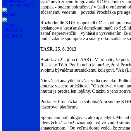
systémovú zmenu fungovania KDH nebolo v konečn
Film, multimedia
naopak - budem pokračovať v úsilí o vnútornú ob
súčasnému vedeniu," povedal Procházka pre age
Partneri
Rozhodnutie KDH v opozícii užšie spolupracov
e-Shop
poslancov a kresťanskí demokrati majú so SaS 
Obchodné
zatiaľ nepresvedčili," vyhlásil s vysvetlením, že
podmienky
budiť zdanie spolupráce a snahy o konzultácie s
TASR, 25. 6. 2012
Bratislava 25. júna (TASR) - V prípade, že posl
Rastislav Tóth. Podľa neho je možné, že si Prochá
svojmu bývalému straníckemu kolegovi. "Ak (Lipš
Nie všetci analytici to však vidia rovnako. Poli
doteraz viacero príležitostí. "On zotrval v tom h
hnutiu je predsa len lojálny. Otázku o jeho zot
Poslanec Procházka na sobotňajšom sneme KDH pr
názorovej platformy.
Spomínaní politológovia, ako aj analytik Michal
ideových zásad už oznamuje boj vo vnútri stran
amaterizmom. "On veľmi dobre vedel, že zmena st