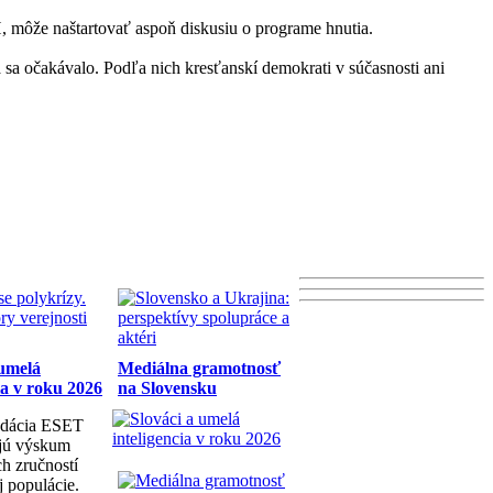
 môže naštartovať aspoň diskusiu o programe hnutia.
sa očakávalo. Podľa nich kresťanskí demokrati v súčasnosti ani
 umelá
Mediálna gramotnosť
ia v roku 2026
na Slovensku
dácia ESET
ujú výskum
h zručností
j populácie.