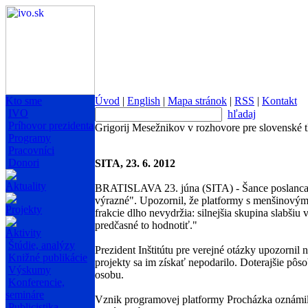
Kto sme
Úvod
|
English
|
Mapa stránok
|
RSS
|
Kontakt
IVO
hľadaj
Príhovor prezidenta
Grigorij Mesežnikov v rozhovore pre slovenské
Programy
Pracovníci
Donori
SITA, 23. 6. 2012
Aktuality
BRATISLAVA 23. júna (SITA) - Šance poslanca 
výrazné". Upozornil, že platformy s menšinovým n
Projekty
frakcie dlho nevydržia: silnejšia skupina slabšiu
predčasné to hodnotiť."
Aktivity
Štúdie, analýzy
Prezident Inštitútu pre verejné otázky upozornil
Knižné publikácie
projekty sa im získať nepodarilo. Doterajšie pôs
Výskumy
osobu.
Konferencie,
semináre
Vznik programovej platformy Procházka oznámil 
Publicistika