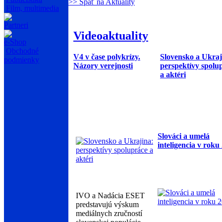
>> Späť na Aktuality
Film, multimedia
Partneri
Videoaktuality
e-Shop
Obchodné
V4 v čase polykrízy.
Slovensko a Ukraj
podmienky
Názory verejnosti
perspektívy spolu
a aktéri
Slováci a umelá
inteligencia v roku
IVO a Nadácia ESET
predstavujú výskum
mediálnych zručností