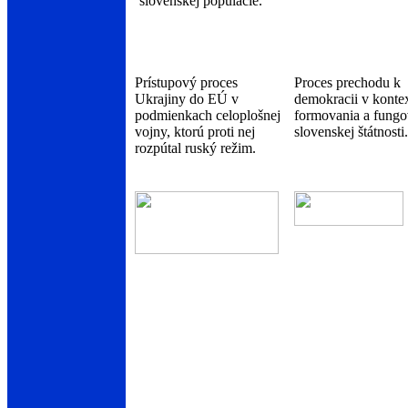
slovenskej populácie.
Prístupový proces
Proces prechodu k
Ukrajiny do EÚ v
demokracii v konte
podmienkach celoplošnej
formovania a fungo
vojny, ktorú proti nej
slovenskej štátnosti.
rozpútal ruský režim.