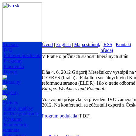
Kto sme
Úvod
|
English
|
Mapa stránok
|
RSS
|
Kontakt
IVO
hľadaj
Príhovor prezidenta
V Prahe o príčinách slabosti liberálnych strán
Programy
Pracovníci
Donori
Dňa 4. 6. 2012 Grigorij Mesežnikov vystúpil n
CEFRES (Praha) a Fakultou sociálnych vied Karl
Aktuality
reformnou stranou (ELDR). Išlo o tretie odborn
Europe: Weakness and Potential
.
Projekty
Vo svojom príspevku sa prezident IVO zameral na
Aktivity
2012. Na konferencii sa zúčastnili experti z Če
Štúdie, analýzy
Knižné publikácie
Program podujatia
[PDF].
Výskumy
Konferencie,
semináre
Publicistika